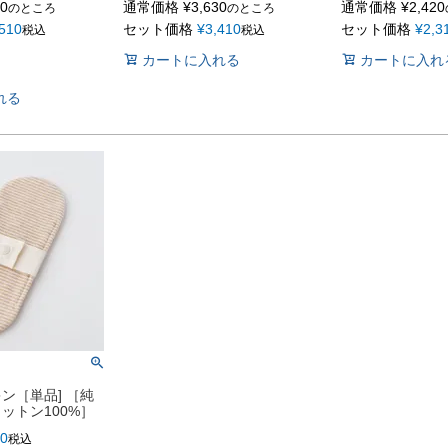
40
通常価格
¥
3,630
通常価格
¥
2,420
のところ
のところ
,510
セット価格
¥
3,410
セット価格
¥
2,3
税込
税込
カートに入れる
カートに入れ
れる
ン［単品] ［純
ットン100%］
10
税込