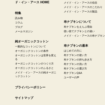
ド・イン・アース HOME
メイド・イン・アースの信念
メイド・イン・アースのこだわり
メイド・イン・アースの製品
特集
読み物
布ナプキンについて
コラム
布ナプキンをえらぶ理由
ブログ
使い捨てナプキンとの違い
メールマガジン
メイド・イン・アースの布ナプキン
純オーガニックコットン
布ナプキンの基本
一般的なコットンについて
はじめての方に
オーガニックコットンの条件
布ナプキンの使い方
オーガニックコットンは世界を変え
る
布ナプキンの持ち歩き方
オーガニックコットンのつくり方
布ナプキンの洗い方
オーガニックコットンのふるさと
布ナプキンの選び方
メイド・イン・アースの純オーガニ
布ナプキンQ&A
ックコットン
ユーザーの声
プライバシーポリシー
サイトマップ