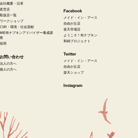
会社概要・沿革
直営店
Facebook
取扱店一覧
メイド・イン・アース
ワークショップ
自由が丘店
CSR・環境・社会貢献
楽天市場店
MIE布ナプキンアドバイザー養成講
ようこそ！布ナプキン
座
和綿プロジェクト
採用
Twitter
お問い合わせ
メイド・イン・アース
法人の方へ
自由が丘店
個人の方へ
楽天ショップ
Instagram