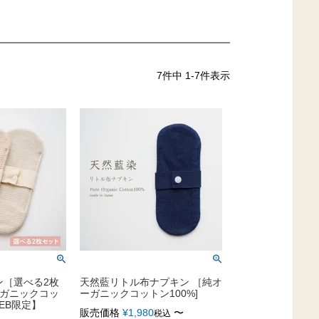
7
件中
1
-
7
件表示
ン［選べる2枚
天然藍リトル布ナプキン ［純オ
ーガニックコッ
ーガニックコットン100%]
EB限定】
販売価格
¥
1,980
〜
税込