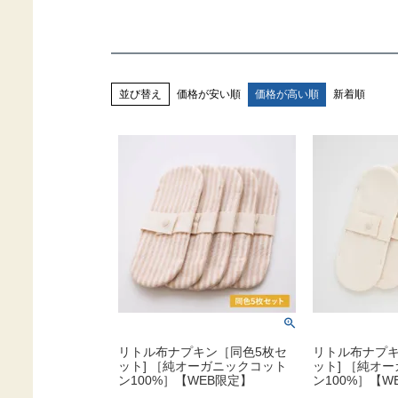
価格が安い順
価格が高い順
新着順
並び替え
リトル布ナプキン［同色5枚セ
リトル布ナプキ
ット] ［純オーガニックコット
ット] ［純オ
ン100%］【WEB限定】
ン100%］【W