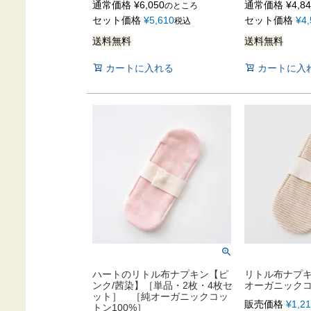
通常価格
¥
6,050
通常価格
¥
4,8
のところ
セット価格
¥
5,610
セット価格
¥
4
税込
送料無料
送料無料
カートに入れる
カートに入
ハートのリトル布ナプキン【ピ
リトル布ナプキ
ンク/茜染】［単品・2枚・4枚セ
オーガニックコ
ット］ ［純オーガニックコッ
販売価格
¥
1,2
トン100%］