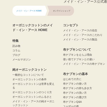
メイド・イン・アース公式通
メイド・イン・アース HOME
オンラインショップ
オーガニックコットンのメイ
コンセプト
ド・イン・アース HOME
メイド・イン・アースの信念
メイド・イン・アースのこだわり
メイド・イン・アースの製品
特集
読み物
布ナプキンについて
コラム
布ナプキンをえらぶ理由
ブログ
使い捨てナプキンとの違い
メールマガジン
メイド・イン・アースの布ナプキン
純オーガニックコットン
布ナプキンの基本
一般的なコットンについて
はじめての方に
オーガニックコットンの条件
布ナプキンの使い方
オーガニックコットンは世界を変え
る
布ナプキンの持ち歩き方
オーガニックコットンのつくり方
布ナプキンの洗い方
オーガニックコットンのふるさと
布ナプキンの選び方
メイド・イン・アースの純オーガニ
布ナプキンQ&A
ックコットン
ユーザーの声