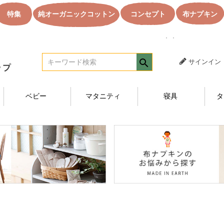
特集
純オーガニックコットン
コンセプト
布ナプキン
｜｜オーガニック
サインイン
ベビー
マタニティ
寝具
タ