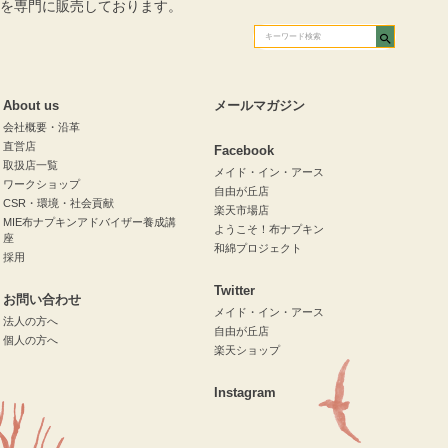
を専門に販売しております。
About us
メールマガジン
会社概要・沿革
直営店
Facebook
取扱店一覧
メイド・イン・アース
ワークショップ
自由が丘店
CSR・環境・社会貢献
楽天市場店
MIE布ナプキンアドバイザー養成講
ようこそ！布ナプキン
座
和綿プロジェクト
採用
Twitter
お問い合わせ
メイド・イン・アース
法人の方へ
自由が丘店
個人の方へ
楽天ショップ
Instagram