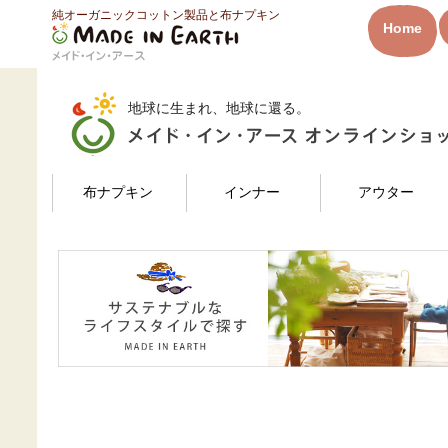
純オーガニックコットン製品と布ナプキン
HOME
ログイン
Home
メイド・イン・アース
地球に生まれ、地球に還る。
検索
布ナプキン
インナー
アウター