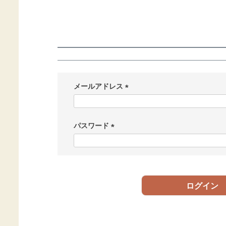
メールアドレス
(
必
須
パスワード
)
(
必
須
)
ログイン