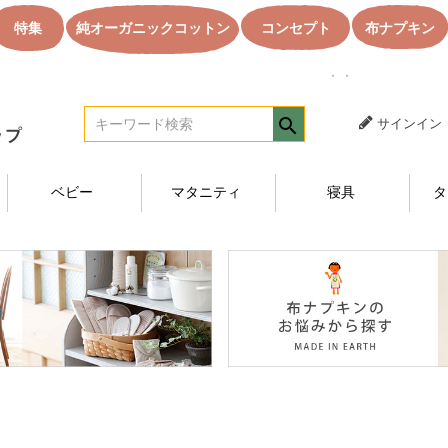
特集
純オーガニックコットン
コンセプト
布ナプキン
｜｜オーガニック
サインイン
ベビー
マタニティ
寝具
タ