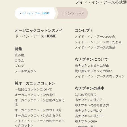
メイド・イン・アース公式通
メイド・イン・アース HOME
オンラインショップ
オーガニックコットンのメイ
コンセプト
ド・イン・アース HOME
メイド・イン・アースの信念
メイド・イン・アースのこだわり
メイド・イン・アースの製品
特集
読み物
布ナプキンについて
コラム
布ナプキンをえらぶ理由
ブログ
使い捨てナプキンとの違い
メールマガジン
メイド・イン・アースの布ナプキン
純オーガニックコットン
布ナプキンの基本
一般的なコットンについて
はじめての方に
オーガニックコットンの条件
布ナプキンの使い方
オーガニックコットンは世界を変え
る
布ナプキンの持ち歩き方
オーガニックコットンのつくり方
布ナプキンの洗い方
オーガニックコットンのふるさと
布ナプキンの選び方
メイド・イン・アースの純オーガニ
布ナプキンQ&A
ックコットン
ユーザーの声