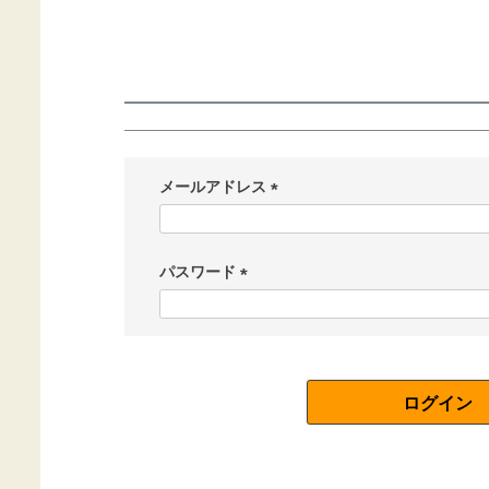
メールアドレス
(
必
須
パスワード
)
(
必
須
)
ログイン