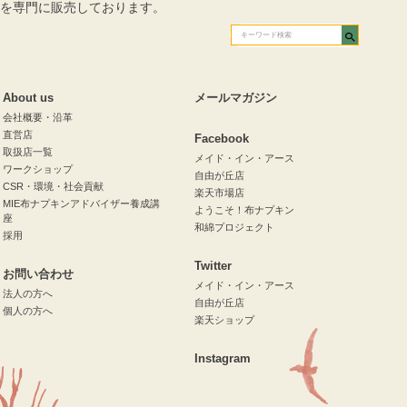
を専門に販売しております。
About us
メールマガジン
会社概要・沿革
直営店
Facebook
取扱店一覧
メイド・イン・アース
ワークショップ
自由が丘店
CSR・環境・社会貢献
楽天市場店
MIE布ナプキンアドバイザー養成講
ようこそ！布ナプキン
座
和綿プロジェクト
採用
Twitter
お問い合わせ
メイド・イン・アース
法人の方へ
自由が丘店
個人の方へ
楽天ショップ
Instagram