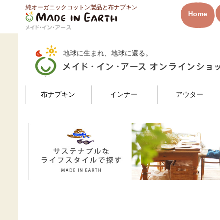
純オーガニックコットン製品と布ナプキン
HOME
ログイン
Home
メイド・イン・アース
地球に生まれ、地球に還る。
検索
布ナプキン
インナー
アウター