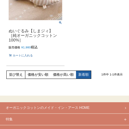
ぬいぐるみ【しまジィ】
［純オーガニックコットン
100%］
税込
販売価格
¥
1,980
カートに入れる
価格が安い順
価格が高い順
新着順
並び替え
1
件中
1
-
1
件表示
オーガニックコットンのメイド・イン・アース HOME
特集