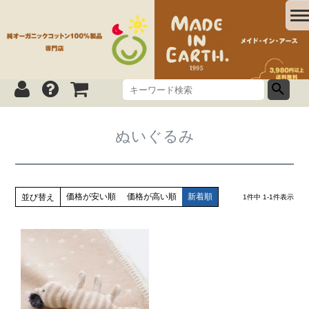
ぬいぐるみ
価格が安い順
価格が高い順
新着順
並び替え
1
件中
1
-
1
件表示