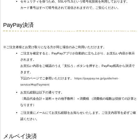
セキュリティを保つため、SSLやTLSという暗号化技術を利用しております。
カード番号はすべて暗号化されて送信されますので、ご安心ください。
PayPay決済
※ご注文者様とお受け取りになる方が同じ場合のみご利用いただけます。
ご注文を確定すると、PayPayアプリが自動的に立ち上がり、お支払い内容が表示
されます。
お支払い内容をご確認のうえ「支払う」ボタンを押すと、PayPay残高から決済で
きます。
下記のページでご参照いただけます。
https://paypay.ne.jp/guide/net-
service/#spPayment
お支払総額は以下の通りです。
〔商品代金合計＋送料＋その他手数料〕＋消費税 （消費税の端数は切捨ての計算と
なります）
ご注文後にメールにてお支払総額をお知らせいたします。ご注文内容等を必ずご確
認ください。
メルペイ決済