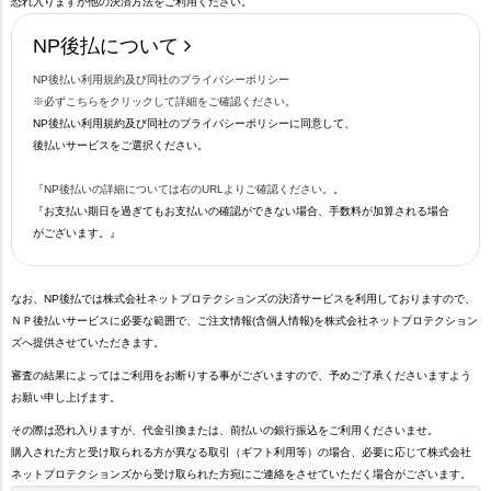
恐れ入りますが他の決済方法をご利用ください。
NP後払について
NP後払い利用規約及び同社のプライバシーポリシー
※必ずこちらをクリックして詳細をご確認ください。
NP後払い利用規約及び同社のプライバシーポリシーに同意して、
後払いサービスをご選択ください。
『NP後払いの詳細については右のURLよりご確認ください。
。
『お支払い期日を過ぎてもお支払いの確認ができない場合、手数料が加算される場合
がございます。』
なお、NP後払では株式会社ネットプロテクションズの決済サービスを利用しておりますので、
ＮＰ後払いサービスに必要な範囲で、ご注文情報(含個人情報)を株式会社ネットプロテクション
ズへ提供させていただきます。
審査の結果によってはご利用をお断りする事がございますので、予めご了承くださいますよう
お願い申し上げます。
その際は恐れ入りますが、代金引換または、前払いの銀行振込をご利用くださいませ。
購入された方と受け取られる方が異なる取引（ギフト利用等）の場合、必要に応じて株式会社
ネットプロテクションズから受け取られた方宛にご連絡をさせていただく場合がございます。