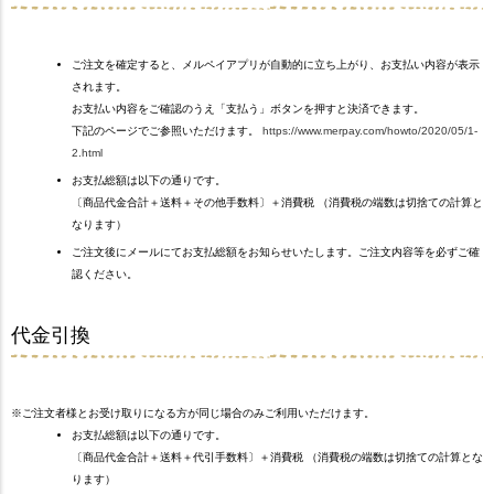
ご注文を確定すると、メルペイアプリが自動的に立ち上がり、お支払い内容が表示
されます。
お支払い内容をご確認のうえ「支払う」ボタンを押すと決済できます。
下記のページでご参照いただけます。
https://www.merpay.com/howto/2020/05/1-
2.html
お支払総額は以下の通りです。
〔商品代金合計＋送料＋その他手数料〕＋消費税 （消費税の端数は切捨ての計算と
なります）
ご注文後にメールにてお支払総額をお知らせいたします。ご注文内容等を必ずご確
認ください。
代金引換
※ご注文者様とお受け取りになる方が同じ場合のみご利用いただけます。
お支払総額は以下の通りです。
〔商品代金合計＋送料＋代引手数料〕＋消費税 （消費税の端数は切捨ての計算とな
ります）