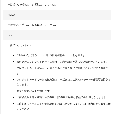
一括払い、分割払い（3回以上）、リボ払い
AMEX
一括払い、分割払い（3回以上）、リボ払い
Diners
一括払い、リボ払い
ご利用いただけるカードは日本国内発行のカードとなります。
海外発行のクレジットカードの場合、ご利用認証が通らない場合がございます。
クレジットカード決済は、名義人であるご本人様にご利用いただける決済方法で
す。
クレジットカードでのお支払方法は、一括またはご契約のカードの分割可能回数と
なります。
お支払総額は以下の通りです。
〔商品代金合計＋送料〕＋消費税 （消費税の端数は切捨ての計算となります）
ご注文後にメールにてお支払総額をお知らせいたします。ご注文内容等を必ずご確
認ください。