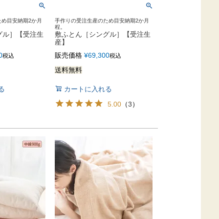
ため目安納期2か月
手作りの受注生産のため目安納期2か月
程。
グル］【受注生
敷ふとん［シングル］【受注生
産】
0
販売価格
¥
69,300
税込
税込
送料無料
る
カートに入れる
5.00
（
3
）