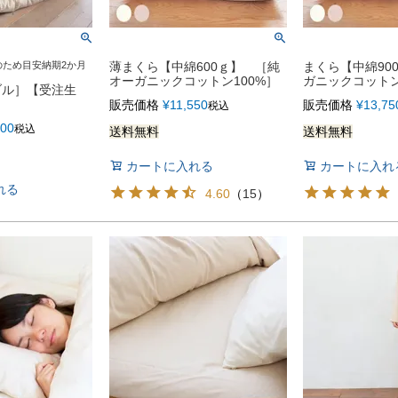
のため目安納期2か月
薄まくら【中綿600ｇ】 ［純
まくら【中綿90
オーガニックコットン100%］
ガニックコットン
ブル］【受注生
販売価格
¥
11,550
販売価格
¥
13,75
税込
400
税込
送料無料
送料無料
カートに入れる
カートに入れ
れる
4.60
（
15
）