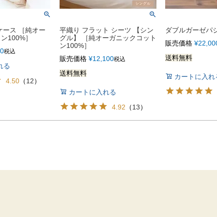
ケース ［純オー
平織り フラット シーツ 【シン
ダブルガーゼパ
ン100%］
グル】 ［純オーガニックコット
販売価格
¥
22,00
ン100%］
80
税込
送料無料
販売価格
¥
12,100
税込
れる
送料無料
カートに入れ
4.50
（
12
）
カートに入れる
4.92
（
13
）