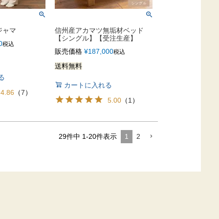
ジャマ
信州産アカマツ無垢材ベッド
【シングル】【受注生産】
0
税込
販売価格
¥
187,000
税込
送料無料
る
カートに入れる
4.86
（
7
）
5.00
（
1
）
1
2
29
件中
1
-
20
件表示