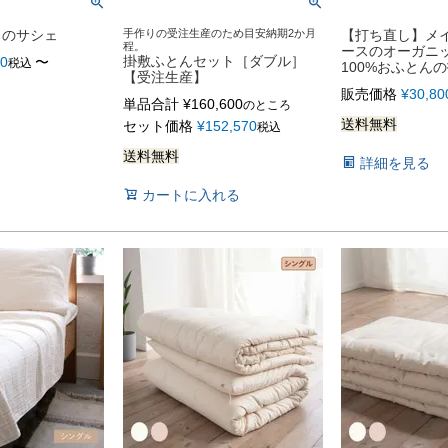
りのサシェ
手作りの受注生産のため目安納期2か月
【打ち直し】メ
程。
ースのオーガニ
掛敷ふとんセット［ダブル］
60
〜
税込
100%おふとん
【受注生産】
販売価格
¥
30,80
単品合計
¥
160,600
のところ
送料無料
セット価格
¥
152,570
税込
送料無料
詳細を見る
カートに入れる