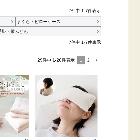
7
件中
1
-
7
件表示
まくら・ピローケース
用掛・敷ふとん
7
件中
1
-
7
件表示
1
2
29
件中
1
-
20
件表示