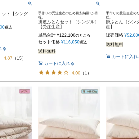
ケット【シング
手作りの受注生産のため目安納期2か月
手作りの受注生産の
程。
程。
掛敷ふとんセット［シングル］
掛ふとん［シン
【受注生産】
産】
000
税込
単品合計
¥
122,100
販売価格
¥
52,80
のところ
セット価格
¥
116,050
税込
送料無料
れる
送料無料
カートに入れ
4.87
（
15
）
カートに入れる
4.00
（
1
）