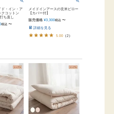
イド・イン・ア
メイドインアースの玄米ピロー
ックコットン
【カバー付】
の打ち直し
販売価格
¥
3,300
〜
税込
0
〜
税込
詳細を見る
5.00
（
2
）