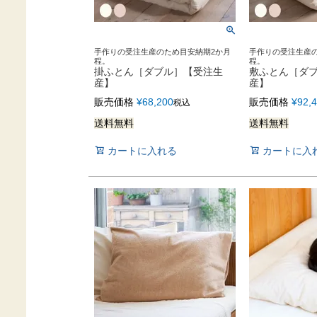
手作りの受注生産のため目安納期2か月
手作りの受注生産
程。
程。
掛ふとん［ダブル］【受注生
敷ふとん［ダ
産】
産】
販売価格
¥
68,200
販売価格
¥
92,
税込
送料無料
送料無料
カートに入れる
カートに入