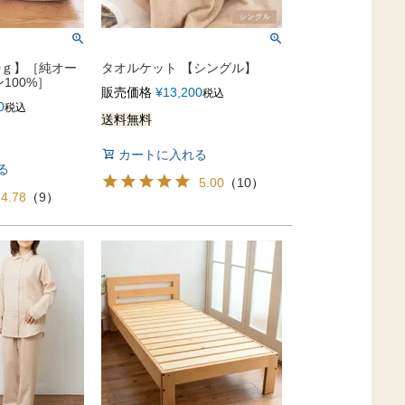
0ｇ】［純オー
タオルケット 【シングル】
100%］
販売価格
¥
13,200
税込
0
税込
送料無料
カートに入れる
る
5.00
（
10
）
4.78
（
9
）