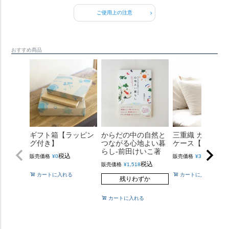
ご使用上の注意
おすすめ商品
ギフト箱【ラッピン
からだの中の自然と
三重織 ガーゼピ
グ付き】
つながる心地よい暮
ケース【きなり
らし-前田けいこ著
税込
税込
販売価格
¥
0
販売価格
¥
3,410
税込
販売価格
¥
1,518
カートに入れる
カートに入れる
残りわずか
カートに入れる