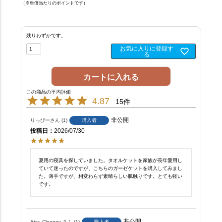
（※単価当たりのポイントです）
残りわずかです。
お気に入りに登録す
る
カートに入れる
4.87
15
非公開
りっぴー
1
購入者
投稿日
2026/07/30
夏用の寝具を探していました。タオルケットを家族が長年愛用し
ていて迷ったのですが、こちらのガーゼケットを購入してみまし
た。薄手ですが、相変わらず素晴らしい肌触りです。とても軽い
です。
非公開
Atsu Clooney
1
購入者