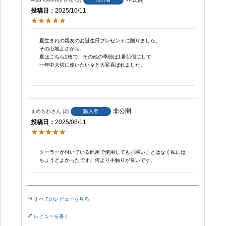
投稿日
2025/10/11
夏生まれの親友のお誕生日プレゼントに贈りました。

その心地よさから、

夏はこちら1枚で、その他の季節は1番肌側にして

一年中大切に使いたい☺︎と大変喜ばれました。

非公開
まめちわ
2
購入者
投稿日
2025/08/11
クーラーが付いている部屋で使用しても肌寒いことはなく私には
ちょうどよかったです。何より手触りが良いです。
すべてのレビューを見る
レビューを書く