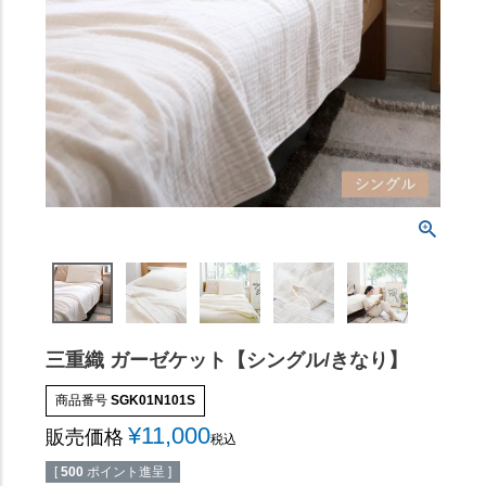
三重織 ガーゼケット【シングル/きなり】
商品番号
SGK01N101S
¥
11,000
販売価格
税込
[
500
ポイント進呈 ]