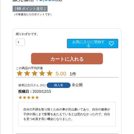
[
69
ポイント進呈 ]
（※単価当たりのポイントです）
残りわずかです。
お気に入りに登録す
る
カートに入れる
5.00
1
非公開
健康記念日
31
購入者
投稿日
2020/12/15
自分の不調を取り除くための事が沢山書いてあり、自分の健康が
子供や孫にまで影響をあたえているとは思わなかったので、自分
を見つめ直す良い機会になりました。