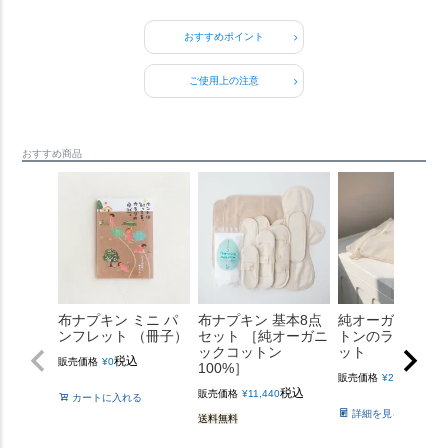
おすすめポイント
ご使用上の注意
おすすめ商品
布ナプキン ミニ パ
布ナプキン 基本8点
純オーガニック
ンフレット （冊子）
セット ［純オーガニ
トンのランドリ
ックコットン
ット
税込
販売価格
¥
0
100%］
税込
販売価格
¥
2,860
税込
販売価格
¥
11,440
カートに入れる
詳細を見る
送料無料