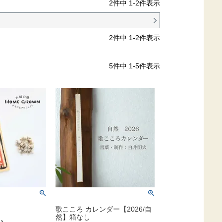
2
件中
1
-
2
件表示
2
件中
1
-
2
件表示
5
件中
1
-
5
件表示
歌こころ カレンダー【2026/自
然】箱なし