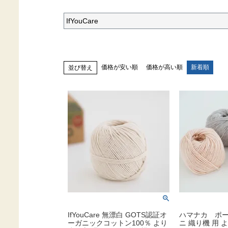
IfYouCare
価格が安い順
価格が高い順
新着順
並び替え
IfYouCare 無漂白 GOTS認証オ
ハマナカ ポー
ーガニックコットン100％ より
ニ 織り機 用 