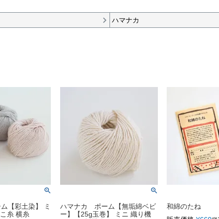
ハマナカ
ム【彩土染】 ミ
ハマナカ ポーム【無垢綿ベビ
和綿のたね
よこ糸 横糸
ー】【25g玉巻】 ミニ 織り機