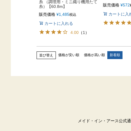
糸 （調理用・ミニ織り機用たて
販売価格
¥
572
糸）【60.8m】
カートに入
販売価格
¥
1,485
税込
カートに入れる
4.00
（
1
）
価格が安い順
価格が高い順
新着順
並び替え
メイド・イン・アース公式通