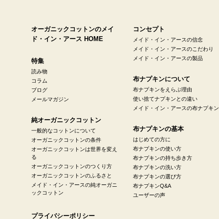
オーガニックコットンのメイ
コンセプト
ド・イン・アース HOME
メイド・イン・アースの信念
メイド・イン・アースのこだわり
メイド・イン・アースの製品
特集
読み物
布ナプキンについて
コラム
布ナプキンをえらぶ理由
ブログ
使い捨てナプキンとの違い
メールマガジン
メイド・イン・アースの布ナプキン
純オーガニックコットン
布ナプキンの基本
一般的なコットンについて
はじめての方に
オーガニックコットンの条件
布ナプキンの使い方
オーガニックコットンは世界を変え
る
布ナプキンの持ち歩き方
オーガニックコットンのつくり方
布ナプキンの洗い方
オーガニックコットンのふるさと
布ナプキンの選び方
メイド・イン・アースの純オーガニ
布ナプキンQ&A
ックコットン
ユーザーの声
プライバシーポリシー