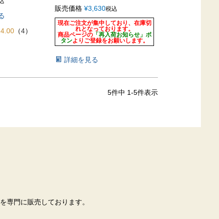
込
販売価格
¥
3,630
税込
る
現在ご注文が集中しており、在庫切
れとなっております。
4.00
（
4
）
商品ページの
「再入荷お知らせ」ボ
タン
よりご登録をお願いします。
詳細を見る
5
件中
1
-
5
件表示
を専門に販売しております。