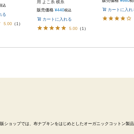
販売価格
¥
660
税
用 よこ糸 横糸
税込
カートに入れ
販売価格
¥
440
税込
れる
カートに入れる
5.00
（
1
）
5.00
（
1
）
販ショップでは、布ナプキンをはじめとしたオーガニックコットン製品