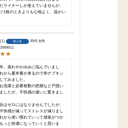
だライナーしか使えていませんが、
ツ1枚のときよりも心地よく、温かい
1
30代
女性
購入者
26/06/11
年、蒸れやかゆみに悩んでいまし
れから夏本番が来るので布ナプキン
してみました。

お洗濯と必要枚数の把握など戸惑い
ましたが、不快感の違いに驚きまし
合はゼロにはなりませんでしたが、
不快感が減ってストレスが減りまし
れから使い慣れていって感覚がつか
もっと快適になっていくと思いま