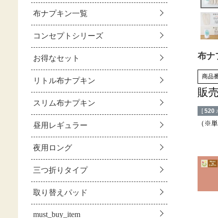
布ナ
商品
販
[
520
（※単