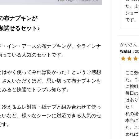
た。ま
ショー
の布ナプキンが
です。
類試せるセット♪
かか
ド・イン・アースの布ナプキンが、全ラインナ
投稿日
20
揃っている人気のセットです。
とはやく使ってみれば良かった！というご感想
ここ数
た。こ
くさんいただくほど。思い切って布ナプキンを
に挑戦
てみると快適でトラブル知らず。
毎日の
はあり
・冷え＆ムレ対策・紙ナプと組み合わせて使っ
た！

私の場
たいなど、様々なシーンに対応できる人気のセ
本当に
です。
た。こ
めれば