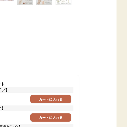
］
ット
イプ】
ト
カートに入れる
ク】
ト
カートに入れる
/茜染ピンク】