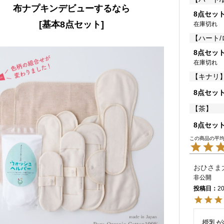
布ナプキンデビューするなら
8点セッ
[基本8点セット]
在庫切れ
【ハート
8点セッ
在庫切れ
【キナリ
8点セッ
【茶】
8点セッ
おひさま
非公開
投稿日
20
授乳が