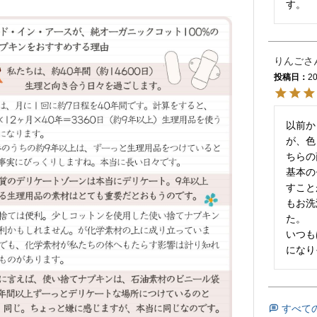
す。
りんご
投稿日
20
以前か
が、色
ちらの
基本の
すこと
もお洗
た。

いつも
になり
すべて