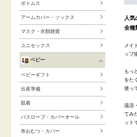
人気
全種
メイ
ップ
もっ
をた
使っ
温活
てみ
ット