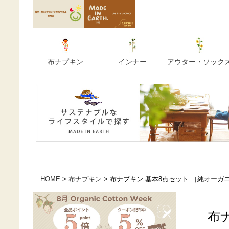
HOME
布ナプキン
布ナプキン 基本8点セット ［純オーガニ
布