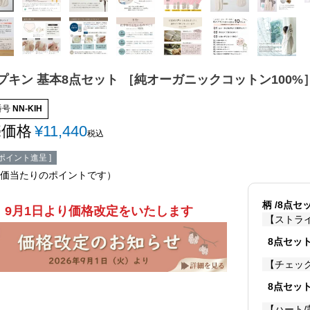
プキン 基本8点セット ［純オーガニックコットン100%
番号
NN-KIH
売価格
¥
11,440
税込
ポイント進呈 ]
価当たりのポイントです）
柄
8点セ
9月1日より価格改定をいたします
【ストラ
8点セッ
【チェッ
8点セッ
【ハート