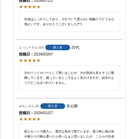
投稿日
2026/07/22
生地はしっかりしており、それでいて柔らかい肌触りでとても心
地よいです。ありがとうございました(^^)
20代
よっしー
10
購入者
投稿日
2026/03/07
犬のベッドカバーとして買いましたが、犬が気持ち良さそうに塾
睡しています。掘っているところをよく見かけますが、頑丈のよ
うでどこもほつれていません。
非公開
みちこ
2
購入者
投稿日
2026/01/27
枕とセットで購入し、贅沢な気分で寝ています。買う時に他の色
や柄入りの物も選べたら良いなぁと思いましたが、こちらの生成