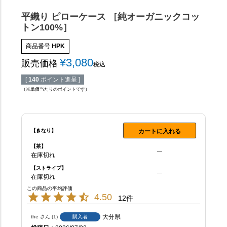
平織り ピローケース ［純オーガニックコッ
トン100%］
商品番号
HPK
¥
3,080
販売価格
税込
[
140
ポイント進呈 ]
（※単価当たりのポイントです）
【きなり】
カートに入れる
【茶】
—
在庫切れ
【ストライプ】
—
在庫切れ
4.50
12
大分県
the
1
購入者