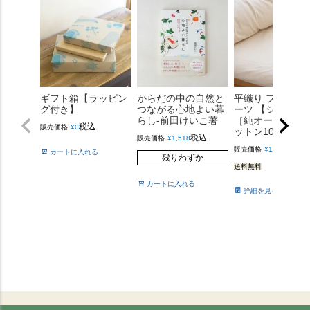
ギフト箱【ラッピン
からだの中の自然と
平織り フラット 
グ付き】
つながる心地よい暮
ーツ 【シングル
らし-前田けいこ著
［純オーガニッ
税込
販売価格
¥
0
ットン100%］
税込
販売価格
¥
1,518
税込
販売価格
¥
12,100
カートに入れる
残りわずか
送料無料
カートに入れる
詳細を見る