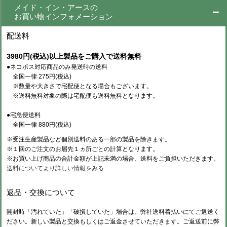
メイド・イン・アースの
お買い物インフォメーション
配送料
3980円(税込)以上製品をご購入で送料無料
●ネコポス対応商品のみ発送時の送料
全国一律 275円(税込)
※数量や大きさで宅配便となる場合もございます。
※送料無料対象の際は宅配便も送料無料となります。
●宅急便送料
全国一律 880円(税込)
※受注生産製品など個別送料のある一部の製品を除きます。
※１回のご注文のお届先１ヵ所ごとの計算となります。
※お買い上げ商品の合計金額が上記未満の場合、送料をご負担いただきます。
送料についてより詳しい情報をみる
返品・交換について
開封時「汚れていた」「破損していた」場合は、弊社送料着払いにてご返送く
ださい。新しい製品と交換もしくはご返金させていただきます。ご返送前に弊