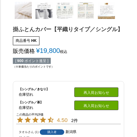
掛ふとんカバー【平織りタイプ／シングル】
商品番号
HK
¥
19,800
販売価格
税込
[
900
ポイント進呈 ]
（※単価当たりのポイントです）
【シングル／きなり】
再入荷お知らせ
在庫切れ
【シングル／茶】
再入荷お知らせ
在庫切れ
4.50
2
新潟県
タオル
1
購入者