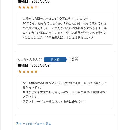
投稿日
2023/05/05
以前から布団カバーは2枚を交互に使っていました。

10年くらい経ったでしょうか。1枚生地が薄くなって破れてきた
ので買い替えました。布団をかけた時の肌触りが気持ちよく、厚
みと丈夫さが気に入っています。少しお値段がたかいので星4つ
⭐️にしましたが、10年も使えば、十分元は取れたかな⁈
非公開
たまちゃん
4
購入者
投稿日
2022/09/03
少しお値段が高いかなと思っていたのですが、やっぱり購入して
良かったです。

生地がとても丈夫で長く使えるので、長い目で見ればお買い得だ
と思います。

フラットシーツと一緒に購入するのは必須です！
すべてのレビューを見る