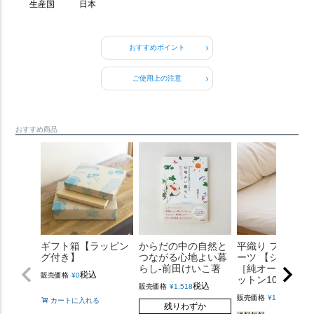
生産国
日本
おすすめポイント
ご使用上の注意
おすすめ商品
ギフト箱【ラッピン
からだの中の自然と
平織り フラット 
グ付き】
つながる心地よい暮
ーツ 【シングル
らし-前田けいこ著
［純オーガニッ
税込
販売価格
¥
0
ットン100%］
税込
販売価格
¥
1,518
税込
販売価格
¥
12,100
カートに入れる
残りわずか