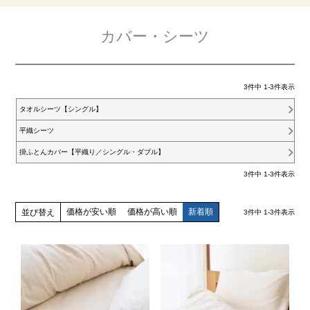
カバー・シーツ
3
件中
1
-
3
件表示
タオルシーツ【シングル】
平織シーツ
掛ふとんカバー【平織り／シングル・ダブル】
3
件中
1
-
3
件表示
価格が安い順
価格が高い順
新着順
並び替え
3
件中
1
-
3
件表示