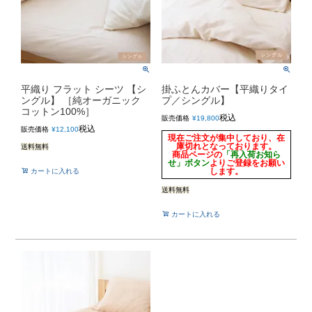
平織り フラット シーツ 【シ
掛ふとんカバー【平織りタイ
ングル】 ［純オーガニック
プ／シングル】
コットン100%］
税込
販売価格
¥
19,800
税込
販売価格
¥
12,100
現在ご注文が集中しており、在
庫切れとなっております。
送料無料
商品ページの
「再入荷お知ら
せ」ボタン
よりご登録をお願い
します。
カートに入れる
送料無料
カートに入れる