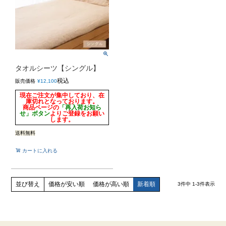
タオルシーツ【シングル】
税込
販売価格
¥
12,100
現在ご注文が集中しており、在
庫切れとなっております。
商品ページの
「再入荷お知ら
せ」ボタン
よりご登録をお願い
します。
送料無料
カートに入れる
価格が安い順
価格が高い順
新着順
並び替え
3
件中
1
-
3
件表示