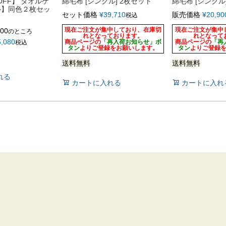
OFF】 タオルケ
綿毛布 [シングル] 2枚セット
綿毛布 [シングル
ル】同色２枚セッ
セット価格
¥
39,710
販売価格
¥
20,90
税込
］
現在ご注文が集中しており、在庫切
現在ご注文が集中
400
のところ
れとなっております。
れとなって
5,080
商品ページの
「再入荷お知らせ」ボ
商品ページの
「再
税込
タン
よりご登録をお願いします。
タン
よりご登録
送料無料
送料無料
れる
カートに入れる
カートに入れ