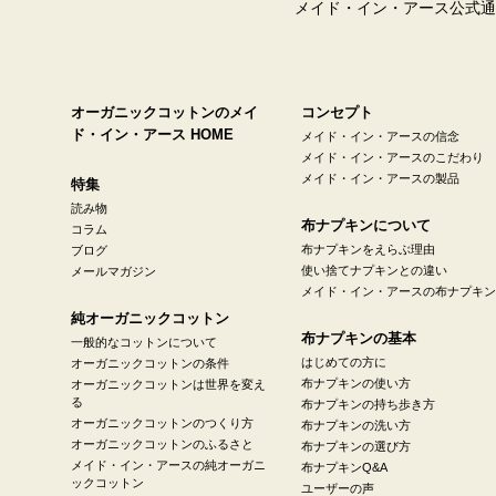
メイド・イン・アース公式通
オーガニックコットンのメイ
コンセプト
ド・イン・アース HOME
メイド・イン・アースの信念
メイド・イン・アースのこだわり
メイド・イン・アースの製品
特集
読み物
布ナプキンについて
コラム
布ナプキンをえらぶ理由
ブログ
使い捨てナプキンとの違い
メールマガジン
メイド・イン・アースの布ナプキン
純オーガニックコットン
布ナプキンの基本
一般的なコットンについて
はじめての方に
オーガニックコットンの条件
布ナプキンの使い方
オーガニックコットンは世界を変え
る
布ナプキンの持ち歩き方
オーガニックコットンのつくり方
布ナプキンの洗い方
オーガニックコットンのふるさと
布ナプキンの選び方
メイド・イン・アースの純オーガニ
布ナプキンQ&A
ックコットン
ユーザーの声