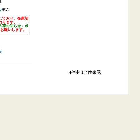
]
0
税込
しており、在庫切
おります。
入荷お知らせ」ボ
をお願いします。
る
4
件中
1
-
4
件表示