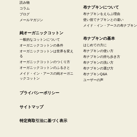
読み物
布ナプキンについて
コラム
布ナプキンをえらぶ理由
ブログ
使い捨てナプキンとの違い
メールマガジン
メイド・イン・アースの布ナプキン
純オーガニックコットン
布ナプキンの基本
一般的なコットンについて
はじめての方に
オーガニックコットンの条件
布ナプキンの使い方
オーガニックコットンは世界を変え
る
布ナプキンの持ち歩き方
オーガニックコットンのつくり方
布ナプキンの洗い方
オーガニックコットンのふるさと
布ナプキンの選び方
メイド・イン・アースの純オーガニ
布ナプキンQ&A
ックコットン
ユーザーの声
プライバシーポリシー
サイトマップ
特定商取引法に基づく表示