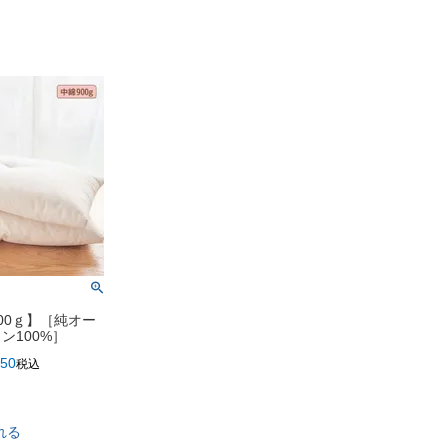
00ｇ】［純オー
ン100%］
750
税込
れる