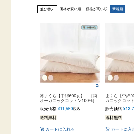
価格が安い順
価格が高い順
新着順
並び替え
薄まくら【中綿600ｇ】 ［純
まくら【中綿9
オーガニックコットン100%］
ガニックコット
販売価格
¥
11,550
販売価格
¥
13,
税込
送料無料
送料無料
カートに入れる
カートに入