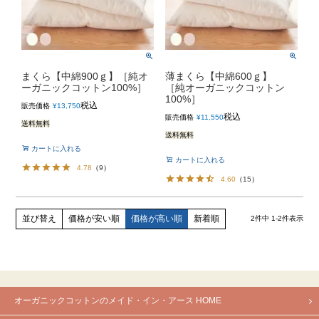
まくら【中綿900ｇ】［純オ
薄まくら【中綿600ｇ】
ーガニックコットン100%］
［純オーガニックコットン
100%］
税込
販売価格
¥
13,750
税込
販売価格
¥
11,550
送料無料
送料無料
カートに入れる
カートに入れる
4.78
（
9
）
4.60
（
15
）
価格が安い順
価格が高い順
新着順
並び替え
2
件中
1
-
2
件表示
オーガニックコットンのメイド・イン・アース HOME