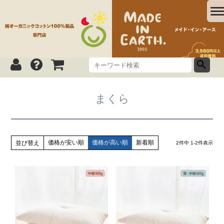
まくら
価格が安い順
価格が高い順
新着順
並び替え
2
件中
1
-
2
件表示