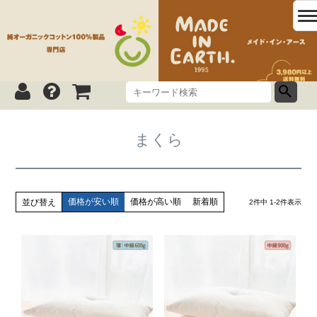
まくら
価格が安い順
価格が高い順
新着順
並び替え
2
件中
1
-
2
件表示