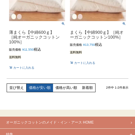
薄まくら【中綿600ｇ】
まくら【中綿900ｇ】［純オ
［純オーガニックコットン
ーガニックコットン100%］
100%］
税込
販売価格
¥
13,750
税込
販売価格
¥
11,550
送料無料
送料無料
カートに入れる
カートに入れる
価格が安い順
価格が高い順
新着順
並び替え
2
件中
1
-
2
件表示
オーガニックコットンのメイド・イン・アース HOME
特集