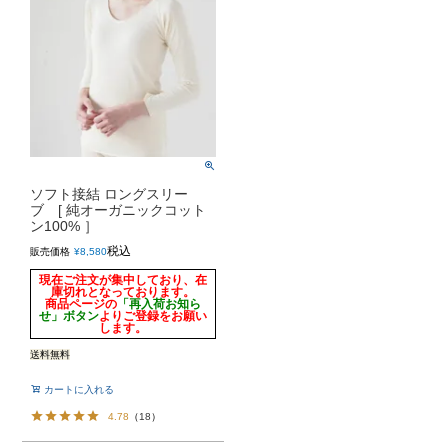
ソフト接結 ロングスリー
ブ [ 純オーガニックコット
ン100% ］
税込
販売価格
¥
8,580
現在ご注文が集中しており、在
庫切れとなっております。
商品ページの
「再入荷お知ら
せ」ボタン
よりご登録をお願い
します。
送料無料
カートに入れる
4.78
（
18
）