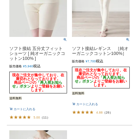
ソフト接結 五分丈フィット
ソフト接結レギンス ［純オ
ショーツ [ 純オーガニックコ
ーガニックコットン100%］
ットン100% ]
税込
販売価格
¥
7,700
税込
販売価格
¥
5,940
現在ご注文が集中しており、在
庫切れとなっております。
現在ご注文が集中しており、在
商品ページの
「再入荷お知ら
庫切れとなっております。
せ」ボタン
よりご登録をお願い
商品ページの
「再入荷お知ら
します。
せ」ボタン
よりご登録をお願い
します。
送料無料
送料無料
カートに入れる
カートに入れる
4.88
（
26
）
5.00
（
11
）