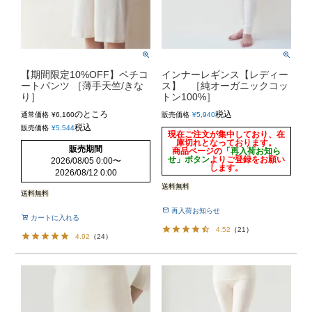
【期間限定10%OFF】ペチコ
インナーレギンス【レディー
ートパンツ ［薄手天竺/きな
ス】 ［純オーガニックコッ
り］
トン100%］
のところ
税込
通常価格
¥
6,160
販売価格
¥
5,940
税込
販売価格
¥
5,544
現在ご注文が集中しており、在
庫切れとなっております。
販売期間
商品ページの
「再入荷お知ら
せ」ボタン
よりご登録をお願い
2026/08/05 0:00
〜
します。
2026/08/12 0:00
送料無料
送料無料
再入荷お知らせ
カートに入れる
4.52
（
21
）
4.92
（
24
）