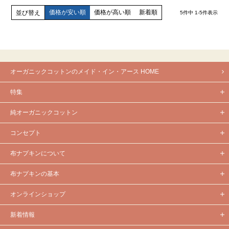
価格が安い順
価格が高い順
新着順
並び替え
5
件中
1
-
5
件表示
オーガニックコットンのメイド・イン・アース HOME
特集
純オーガニックコットン
コンセプト
布ナプキンについて
布ナプキンの基本
オンラインショップ
新着情報