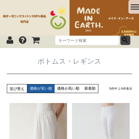
ボトムス・レギンス
価格が安い順
価格が高い順
新着順
並び替え
5
件中
1
-
5
件表示