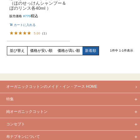
（ほのせっけんシャンプー＆
ぼのリンス各40ml ）
税込
販売価格
¥
770
カートに入れる
5.00
（
1
）
価格が安い順
価格が高い順
新着順
並び替え
1
件中
1
-
1
件表示
オーガニックコットンのメイド・イン・アース HOME
特集
純オーガニックコットン
コンセプト
布ナプキンについて