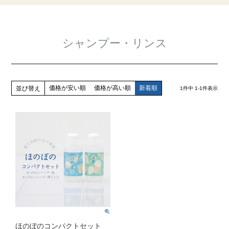
シャンプー・リンス
価格が安い順
価格が高い順
新着順
並び替え
1
件中
1
-
1
件表示
ほのぼのコンパクトセット