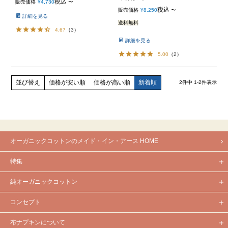
税込
販売価格
¥
4,730
〜
税込
販売価格
¥
8,250
〜
詳細を見る
送料無料
4.67
（
3
）
詳細を見る
5.00
（
2
）
価格が安い順
価格が高い順
新着順
並び替え
2
件中
1
-
2
件表示
オーガニックコットンのメイド・イン・アース HOME
特集
純オーガニックコットン
コンセプト
布ナプキンについて