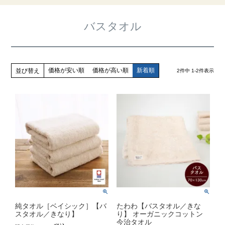
バスタオル
価格が安い順
価格が高い順
新着順
並び替え
2
件中
1
-
2
件表示
純タオル［ベイシック］【バ
たわわ【バスタオル／きな
スタオル／きなり】
り】 オーガニックコットン
今治タオル