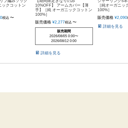
1リブ編みソック
【期間限定きなりのみ
シャーリング5
ニックコットン
10%OFF】 アームカバー【薄
［純オーガニッ
手】［純 オーガニックコットン
100%］
100%］
10
〜
販売価格
¥
2,090
税込
販売価格
¥
2,277
〜
税込
詳細を見る
販売期間
2026/08/05 0:00
〜
2026/08/12 0:00
詳細を見る