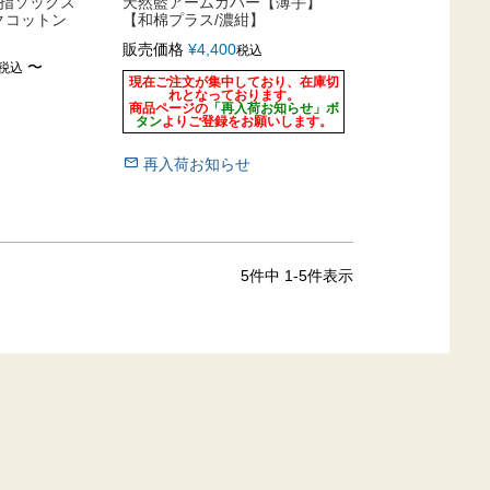
本指ソックス
天然藍アームカバー【薄手】
クコットン
【和棉プラス/濃紺】
販売価格
¥
4,400
税込
〜
税込
現在ご注文が集中しており、在庫切
れとなっております。
商品ページの
「再入荷お知らせ」ボ
タン
よりご登録をお願いします。
再入荷お知らせ
5
件中
1
-
5
件表示