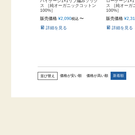
ハイゲージ1×1リブ編みソック
ローゲージ1×
ス ［純オーガニックコットン
ス ［純オーガ
100%］
100%］
販売価格
¥
2,090
〜
販売価格
¥
2,3
税込
詳細を見る
詳細を見る
価格が安い順
価格が高い順
新着順
並び替え