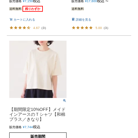
税込
税込
販売価格
¥
7,150
販売価格
¥
17,600
〜
送料無料
残りわずか
送料無料
カートに入れる
詳細を見る
4.67
（
3
）
5.00
（
3
）
【期間限定10%OFF】メイド
インアースのＴシャツ【和棉
プラス／きなり】
税込
販売価格
¥
7,744
販売期間