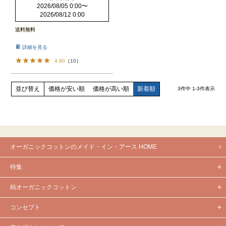
2026/08/05 0:00
〜
2026/08/12 0:00
送料無料
詳細を見る
4.80
（
10
）
価格が安い順
価格が高い順
新着順
並び替え
3
件中
1
-
3
件表示
オーガニックコットンのメイド・イン・アース HOME
特集
純オーガニックコットン
コンセプト