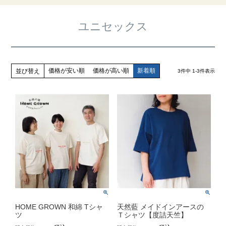
ユニセックス
価格が安い順
価格が高い順
新着順
並び替え
3
件中
1
-
3
件表示
HOME GROWN 和綿 Tシャ
天然藍 メイドインアースの
ツ
Ｔシャツ【度詰天竺】