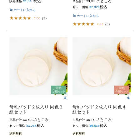
税込
のところ
販売価格
¥
1,540
単品合計
¥
3,080
税込
セット価格
¥
2,926
カートに入れる
カートに入れる
5.00
（
3
）
4.83
（
6
）
母乳パッド２枚入り 同色３
母乳パッド２枚入り 同色４
組セット
組セット
のところ
のところ
単品合計
¥
4,620
単品合計
¥
6,160
税込
税込
セット価格
¥
4,246
セット価格
¥
5,544
送料無料
送料無料