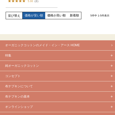
5.00
（
2
）
価格が安い順
価格が高い順
新着順
並び替え
5
件中
1
-
5
件表示
オーガニックコットンのメイド・イン・アース HOME
特集
純オーガニックコットン
コンセプト
布ナプキンについて
布ナプキンの基本
オンラインショップ