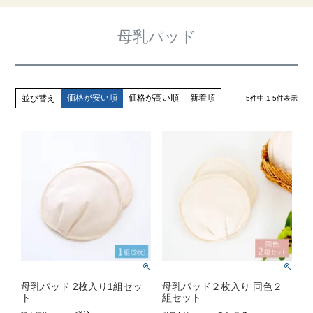
母乳パッド
価格が安い順
価格が高い順
新着順
並び替え
5
件中
1
-
5
件表示
母乳パッド 2枚入り1組セッ
母乳パッド２枚入り 同色２
ト
組セット