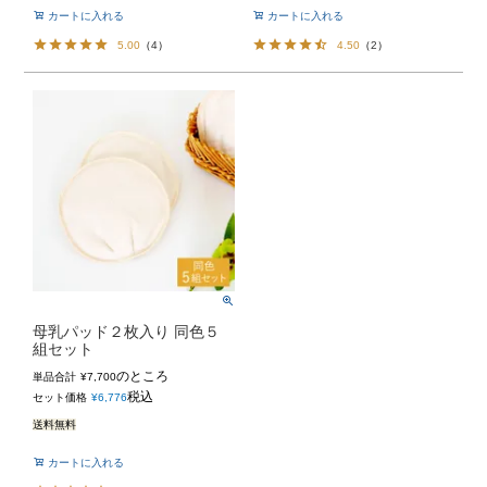
カートに入れる
カートに入れる
5.00
（
4
）
4.50
（
2
）
母乳パッド２枚入り 同色５
組セット
のところ
単品合計
¥
7,700
税込
セット価格
¥
6,776
送料無料
カートに入れる