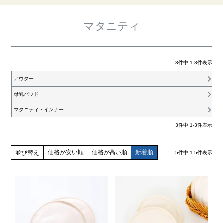
マタニティ
3
件中
1
-
3
件表示
アウター
母乳パッド
マタニティ・インナー
3
件中
1
-
3
件表示
価格が安い順
価格が高い順
新着順
並び替え
5
件中
1
-
5
件表示