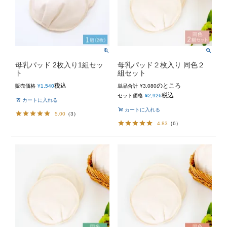
母乳パッド 2枚入り1組セッ
母乳パッド２枚入り 同色２
ト
組セット
税込
のところ
販売価格
¥
1,540
単品合計
¥
3,080
税込
セット価格
¥
2,926
カートに入れる
カートに入れる
5.00
（
3
）
4.83
（
6
）