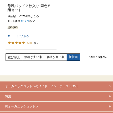
母乳パッド２枚入り 同色５
組セット
のところ
単品合計
¥
7,700
税込
セット価格
¥
6,776
送料無料
カートに入れる
5.00
（
2
）
価格が安い順
価格が高い順
新着順
並び替え
5
件中
1
-
5
件表示
オーガニックコットンのメイド・イン・アース HOME
特集
純オーガニックコットン