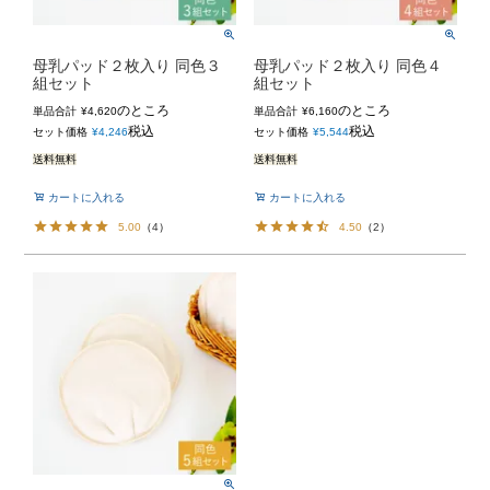
母乳パッド２枚入り 同色３
母乳パッド２枚入り 同色４
組セット
組セット
のところ
のところ
単品合計
¥
4,620
単品合計
¥
6,160
税込
税込
セット価格
¥
4,246
セット価格
¥
5,544
送料無料
送料無料
カートに入れる
カートに入れる
5.00
（
4
）
4.50
（
2
）