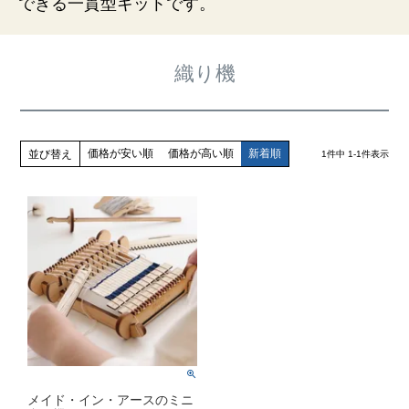
できる一貫型キットです。
織り機
価格が安い順
価格が高い順
新着順
並び替え
1
件中
1
-
1
件表示
メイド・イン・アースのミニ