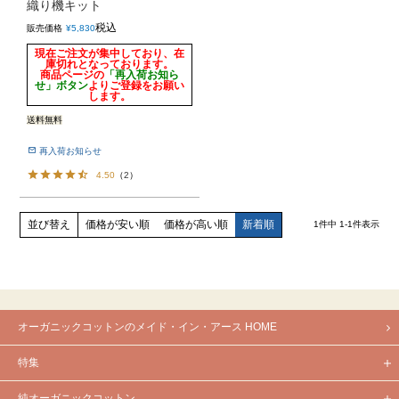
織り機キット
税込
販売価格
¥
5,830
現在ご注文が集中しており、在
庫切れとなっております。
商品ページの
「再入荷お知ら
せ」ボタン
よりご登録をお願い
します。
送料無料
再入荷お知らせ
4.50
（
2
）
価格が安い順
価格が高い順
新着順
並び替え
1
件中
1
-
1
件表示
オーガニックコットンのメイド・イン・アース HOME
特集
純オーガニックコットン