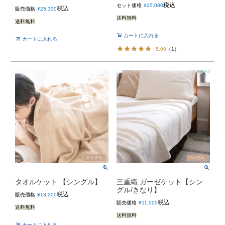
税込
セット価格
¥
25,080
税込
販売価格
¥
25,300
送料無料
送料無料
カートに入れる
カートに入れる
5.00
（
1
）
タオルケット 【シングル】
三重織 ガーゼケット【シン
グル/きなり】
税込
販売価格
¥
13,200
税込
販売価格
¥
11,000
送料無料
送料無料
カートに入れる