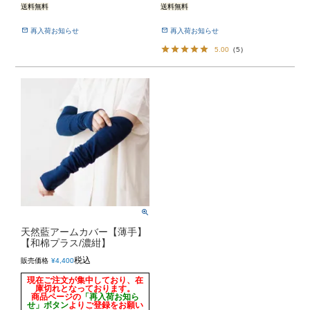
送料無料
送料無料
再入荷お知らせ
再入荷お知らせ
5.00
（
5
）
天然藍アームカバー【薄手】
【和棉プラス/濃紺】
税込
販売価格
¥
4,400
現在ご注文が集中しており、在
庫切れとなっております。
商品ページの
「再入荷お知ら
せ」ボタン
よりご登録をお願い