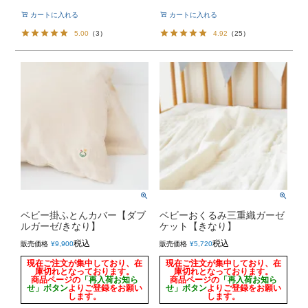
カートに入れる
カートに入れる
5.00
（
3
）
4.92
（
25
）
ベビー掛ふとんカバー【ダブ
ベビーおくるみ三重織ガーゼ
ルガーゼ/きなり】
ケット【きなり】
税込
税込
販売価格
¥
9,900
販売価格
¥
5,720
現在ご注文が集中しており、在
現在ご注文が集中しており、在
庫切れとなっております。
庫切れとなっております。
商品ページの
「再入荷お知ら
商品ページの
「再入荷お知ら
せ」ボタン
よりご登録をお願い
せ」ボタン
よりご登録をお願い
します。
します。