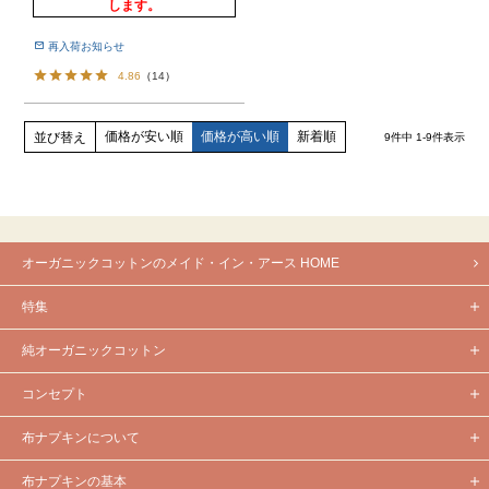
します。
再入荷お知らせ
4.86
（
14
）
価格が安い順
価格が高い順
新着順
並び替え
9
件中
1
-
9
件表示
オーガニックコットンのメイド・イン・アース HOME
特集
純オーガニックコットン
コンセプト
布ナプキンについて
布ナプキンの基本