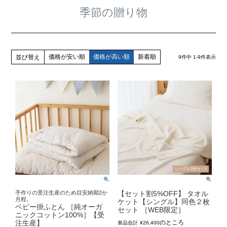
季節の贈り物
価格が安い順
価格が高い順
新着順
並び替え
9
件中
1
-
9
件表示
手作りの受注生産のため目安納期2か
【セット割5%OFF】 タオル
月程。
ケット【シングル】同色２枚
ベビー掛ふとん ［純オーガ
セット ［WEB限定］
ニックコットン100%］【受
注生産】
のところ
単品合計
¥
26,400