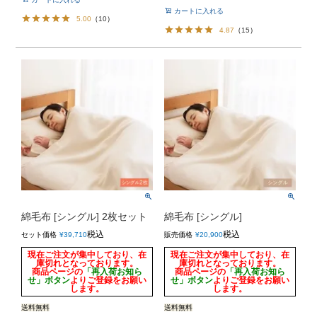
カートに入れる
5.00
（
10
）
4.87
（
15
）
綿毛布 [シングル] 2枚セット
綿毛布 [シングル]
税込
税込
セット価格
¥
39,710
販売価格
¥
20,900
現在ご注文が集中しており、在
現在ご注文が集中しており、在
庫切れとなっております。
庫切れとなっております。
商品ページの
「再入荷お知ら
商品ページの
「再入荷お知ら
せ」ボタン
よりご登録をお願い
せ」ボタン
よりご登録をお願い
します。
します。
送料無料
送料無料