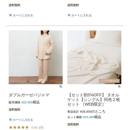
送料無料
送料無料
カートに入れる
カートに入れる
ダブルガーゼパジャマ
【セット割5%OFF】 タオル
ケット【シングル】同色２枚
税込
販売価格
¥
22,000
セット ［WEB限定］
送料無料
のところ
単品合計
¥
26,400
税込
セット価格
¥
25,080
カートに入れる
送料無料
4.86
（
7
）