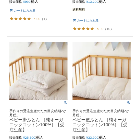
税込
税込
販売価格
¥
990
販売価格
¥
13,200
送料無料
カートに入れる
5.00
（
1
）
カートに入れる
5.00
（
10
）
手作りの受注生産のため目安納期2か
手作りの受注生産のため目安納期2か
月程。
月程。
ベビー掛ふとん ［純オーガ
ベビー敷ふとん ［純オーガ
ニックコットン100%］【受
ニックコットン100%］【受
注生産】
注生産】
税込
税込
販売価格
¥
25,300
販売価格
¥
33,000