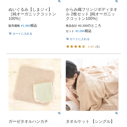
ぬいぐるみ【しまジィ】
からみ織フリンジボディタオ
［純オーガニックコットン
ル 2枚セット [純オーガニッ
100%］
クコットン100%］
税込
のところ
販売価格
¥
1,980
単品合計
¥
2,200
税込
セット
¥
2,090
カートに入れる
カートに入れる
4.40
（
5
）
ガーゼタオルハンカチ
タオルケット 【シングル】