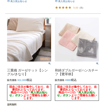
再入荷お知らせ
再入荷お知らせ
5.00
（
5
）
三重織 ガーゼケット【シン
和綿ダブルガーゼハンカチー
グル/きなり】
フ【鷺草柄】
税込
税込
販売価格
¥
11,000
販売価格
¥
990
現在ご注文が集中しており、在
現在ご注文が集中しており、在
庫切れとなっております。
庫切れとなっております。
商品ページの
「再入荷お知ら
商品ページの
「再入荷お知ら
せ」ボタン
よりご登録をお願い
せ」ボタン
よりご登録をお願い
します。
します。
送料無料