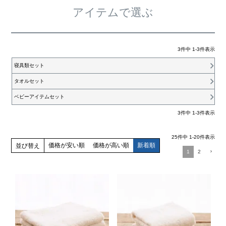
アイテムで選ぶ
3
件中
1
-
3
件表示
寝具類セット
タオルセット
ベビーアイテムセット
3
件中
1
-
3
件表示
25
件中
1
-
20
件表示
価格が安い順
価格が高い順
新着順
並び替え
1
2