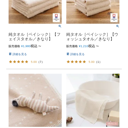
純タオル［ベイシック］【フ
純タオル［ベイシック］【ウ
ェイスタオル／きなり】
ォッシュタオル／きなり】
税込
税込
販売価格
¥
1,980
〜
販売価格
¥
1,210
〜
詳細を見る
詳細を見る
5.00
（
7
）
5.00
（
1
）