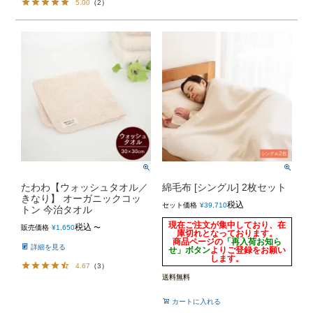
5.00
（
2
）
たわわ【ウォッシュタオル／
綿毛布 [シングル] 2枚セット
きなり】 オーガニックコッ
税込
セット価格
¥
39,710
トン 今治タオル
現在ご注文が集中しており、在
税込
販売価格
¥
1,650
〜
庫切れとなっております。
商品ページの
「再入荷お知ら
詳細を見る
せ」ボタン
よりご登録をお願い
します。
4.67
（
3
）
送料無料
カートに入れる