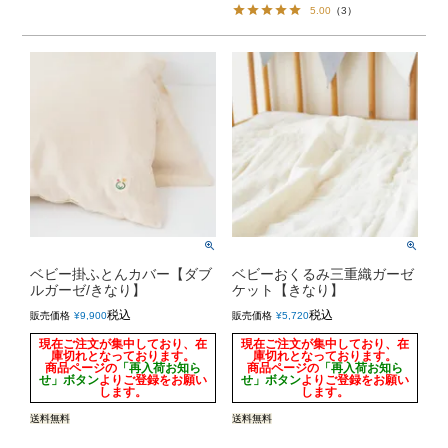
5.00
（
3
）
ベビー掛ふとんカバー【ダブ
ベビーおくるみ三重織ガーゼ
ルガーゼ/きなり】
ケット【きなり】
税込
税込
販売価格
¥
9,900
販売価格
¥
5,720
現在ご注文が集中しており、在
現在ご注文が集中しており、在
庫切れとなっております。
庫切れとなっております。
商品ページの
「再入荷お知ら
商品ページの
「再入荷お知ら
せ」ボタン
よりご登録をお願い
せ」ボタン
よりご登録をお願い
します。
します。
送料無料
送料無料