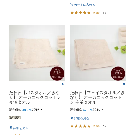
カートに入れる
5.00
（
1
）
たわわ【バスタオル／きな
たわわ【フェイスタオル／き
り】 オーガニックコットン
なり】 オーガニックコット
今治タオル
ン 今治タオル
税込
税込
販売価格
¥
8,250
〜
販売価格
¥
2,970
〜
送料無料
詳細を見る
5.00
（
5
）
詳細を見る