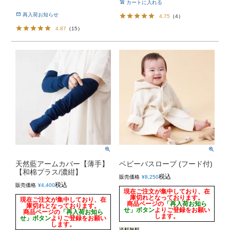
カートに入れる
再入荷お知らせ
4.75
（
4
）
4.87
（
15
）
天然藍アームカバー【薄手】
ベビーバスローブ (フード付)
【和棉プラス/濃紺】
税込
販売価格
¥
8,250
税込
販売価格
¥
4,400
現在ご注文が集中しており、在
庫切れとなっております。
現在ご注文が集中しており、在
商品ページの
「再入荷お知ら
庫切れとなっております。
せ」ボタン
よりご登録をお願い
商品ページの
「再入荷お知ら
します。
せ」ボタン
よりご登録をお願い
します。
送料無料