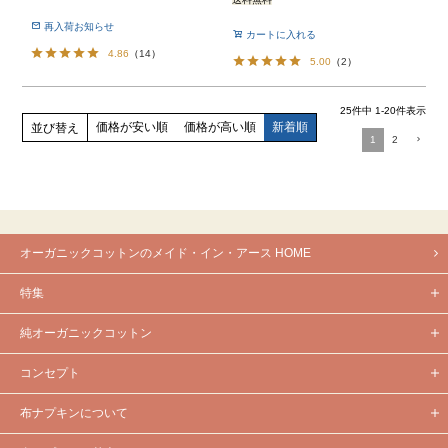
再入荷お知らせ
カートに入れる
4.86
（
14
）
5.00
（
2
）
25
件中
1
-
20
件表示
価格が安い順
価格が高い順
新着順
並び替え
1
2
オーガニックコットンのメイド・イン・アース HOME
特集
純オーガニックコットン
コンセプト
布ナプキンについて