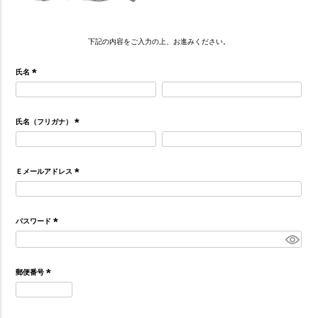
下記の内容をご入力の上、お進みください。
氏名
(
必
須
氏名（フリガナ）
)
(
必
須
Ｅメールアドレス
)
(
必
須
パスワード
)
(
必
須
郵便番号
)
(
必