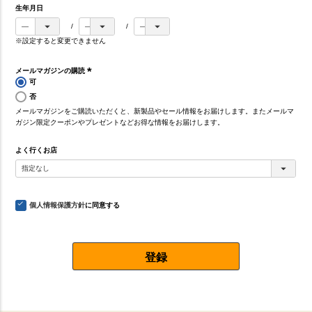
)
生年月日
※設定すると変更できません
メールマガジンの購読
可
(
否
必
メールマガジンをご購読いただくと、新製品やセール情報をお届けします。またメールマ
須
ガジン限定クーポンやプレゼントなどお得な情報をお届けします。
)
よく行くお店
個人情報保護方針
に同意する
登録