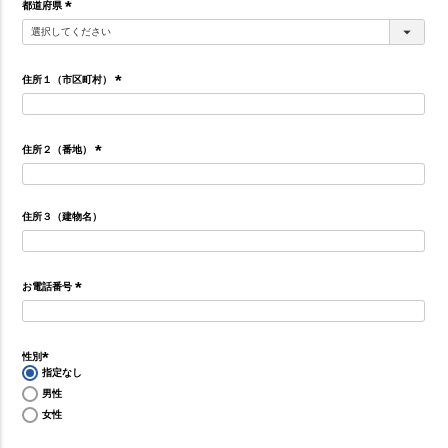
須
都道府県
)
(
必
須
住所１（市区町村）
)
(
必
須
住所２（番地）
)
(
必
住所３（建物名）
須
)
お電話番号
(
必
須
性別
指定なし
)
(
男性
必
女性
須