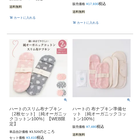
税込
販売価格
¥
17,930
送料無料
送料無料
カートに入れる
カートに入れる
ハートのスリム布ナプキン
ハートの 布ナプキン準備セ
［2枚セット] ［純オーガニッ
ット ［純オーガニックコッ
クコットン100%］【WEB限
トン100%］
定】
税込
販売価格
¥
7,480
のところ
単品合計価格
¥
3,520
送料無料
税込
セット価格
¥
3,410