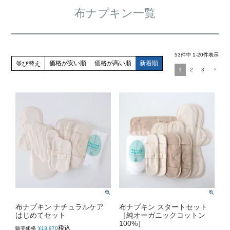
布ナプキン一覧
53
件中
1
-
20
件表示
価格が安い順
価格が高い順
新着順
並び替え
1
2
3
布ナプキン ナチュラルケア
布ナプキン スタートセット
はじめてセット
［純オーガニックコットン
100%］
税込
販売価格
¥
13,970