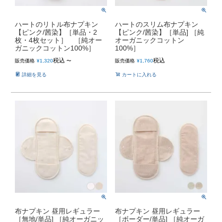
ハートのリトル布ナプキン
ハートのスリム布ナプキン
【ピンク/茜染】［単品・2
【ピンク/茜染】［単品] ［純
枚・4枚セット］ ［純オー
オーガニックコットン
ガニックコットン100%］
100%］
税込
税込
販売価格
¥
1,320
〜
販売価格
¥
1,760
詳細を見る
カートに入れる
布ナプキン 昼用レギュラー
布ナプキン 昼用レギュラー
［無地/単品] ［純オーガニッ
［ボーダー/単品] ［純オーガ