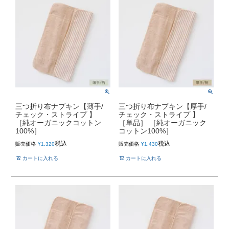
三つ折り布ナプキン【薄手/
三つ折り布ナプキン【厚手/
チェック・ストライプ 】
チェック・ストライプ 】
［純オーガニックコットン
［単品］ ［純オーガニック
100%］
コットン100%］
税込
税込
販売価格
¥
1,320
販売価格
¥
1,430
カートに入れる
カートに入れる