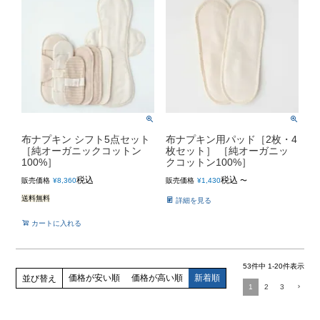
布ナプキン シフト5点セット
布ナプキン用パッド［2枚・4
［純オーガニックコットン
枚セット］ ［純オーガニッ
100%］
クコットン100%］
税込
税込
販売価格
¥
8,360
販売価格
¥
1,430
〜
送料無料
詳細を見る
カートに入れる
53
件中
1
-
20
件表示
価格が安い順
価格が高い順
新着順
並び替え
1
2
3