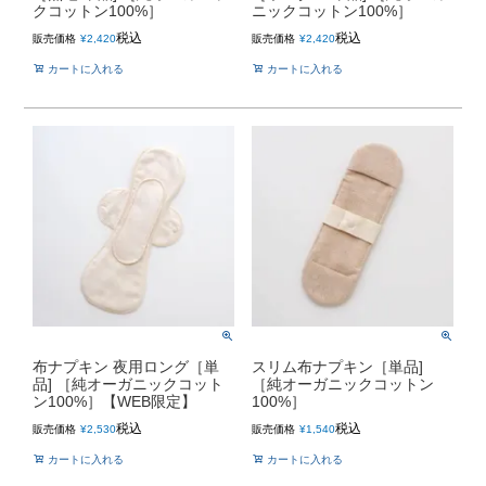
クコットン100%］
ニックコットン100%］
税込
税込
販売価格
¥
2,420
販売価格
¥
2,420
カートに入れる
カートに入れる
布ナプキン 夜用ロング［単
スリム布ナプキン［単品]
品] ［純オーガニックコット
［純オーガニックコットン
ン100%］【WEB限定】
100%］
税込
税込
販売価格
¥
2,530
販売価格
¥
1,540
カートに入れる
カートに入れる