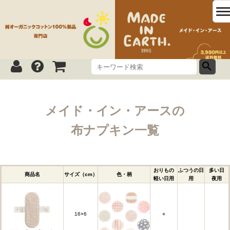
メイド・イン・アースの
布ナプキン一覧
おりもの
ふつうの日
多い日
商品名
サイズ（cm）
色・柄
軽い日用
用
夜用
16×6
○