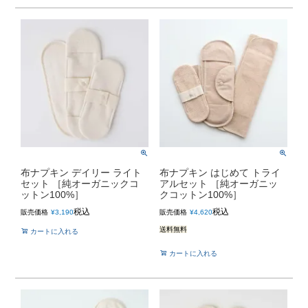
布ナプキン デイリー ライト
布ナプキン はじめて トライ
セット ［純オーガニックコ
アルセット ［純オーガニッ
ットン100%］
クコットン100%］
税込
税込
販売価格
¥
3,190
販売価格
¥
4,620
送料無料
カートに入れる
カートに入れる