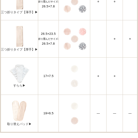
○
○
折り畳んだサイズ:
26.5×7.8
三つ折りタイプ【薄手】▶
26.5×23.5
○
○
折り畳んだサイズ:
26.5×7.8
三つ折りタイプ【厚手】▶
17×7.5
○
○
すらら▶
19×6.5
―
―
―
取り替えパッド▶