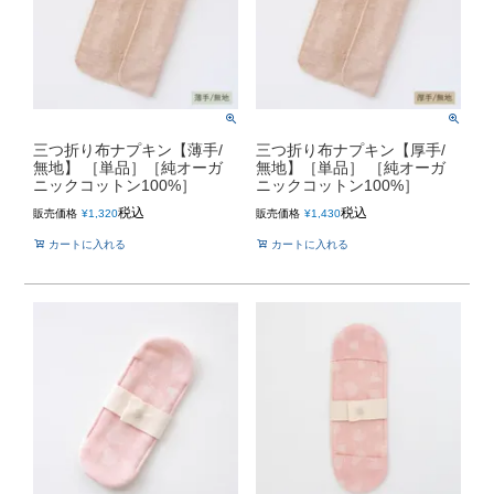
三つ折り布ナプキン【薄手/
三つ折り布ナプキン【厚手/
無地】 ［単品］［純オーガ
無地】［単品］ ［純オーガ
ニックコットン100%］
ニックコットン100%］
税込
税込
販売価格
¥
1,320
販売価格
¥
1,430
カートに入れる
カートに入れる