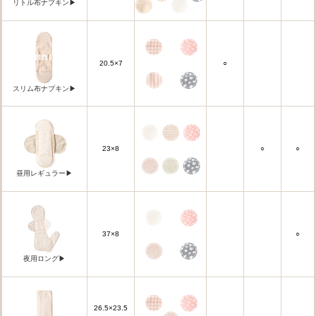
リトル布ナプキン▶
20.5×7
○
スリム布ナプキン▶
23×8
○
○
昼用レギュラー▶
37×8
○
夜用ロング▶
26.5×23.5