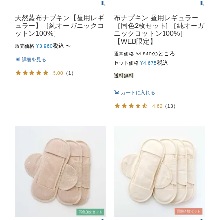
天然藍布ナプキン【昼用レギ
布ナプキン 昼用レギュラー
ュラー】［純オーガニックコ
［同色2枚セット] ［純オーガ
ットン100%］
ニックコットン100%］
【WEB限定】
税込
販売価格
¥
3,960
〜
のところ
通常価格
¥
4,840
詳細を見る
税込
セット価格
¥
4,675
5.00
（
1
）
送料無料
カートに入れる
4.62
（
13
）