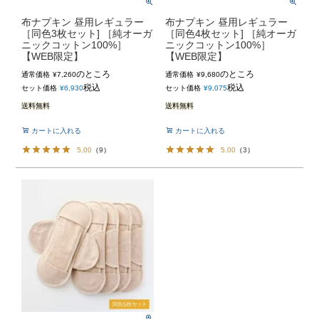
布ナプキン 昼用レギュラー
布ナプキン 昼用レギュラー
［同色3枚セット] ［純オーガ
［同色4枚セット] ［純オーガ
ニックコットン100%］
ニックコットン100%］
【WEB限定】
【WEB限定】
のところ
のところ
通常価格
¥
7,260
通常価格
¥
9,680
税込
税込
セット価格
¥
6,930
セット価格
¥
9,075
送料無料
送料無料
カートに入れる
カートに入れる
5.00
（
9
）
5.00
（
3
）