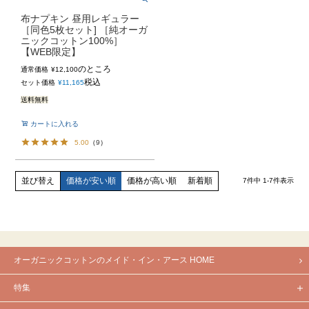
布ナプキン 昼用レギュラー
［同色5枚セット] ［純オーガ
ニックコットン100%］
【WEB限定】
のところ
通常価格
¥
12,100
税込
セット価格
¥
11,165
送料無料
カートに入れる
5.00
（
9
）
価格が安い順
価格が高い順
新着順
並び替え
7
件中
1
-
7
件表示
オーガニックコットンのメイド・イン・アース HOME
特集