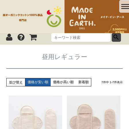
昼用レギュラー
価格が安い順
価格が高い順
新着順
並び替え
7
件中
1
-
7
件表示