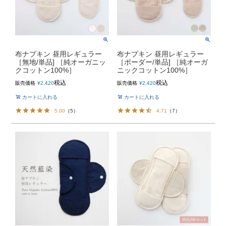
布ナプキン 昼用レギュラー
布ナプキン 昼用レギュラー
［無地/単品] ［純オーガニッ
［ボーダー/単品] ［純オーガ
クコットン100%］
ニックコットン100%］
税込
税込
販売価格
¥
2,420
販売価格
¥
2,420
カートに入れる
カートに入れる
5.00
（
5
）
4.71
（
7
）