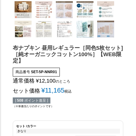
布ナプキン 昼用レギュラー［同色5枚セット]
［純オーガニックコットン100%］【WEB限
定】
商品番号
SET-5P-NNR01
通常価格
¥
12,100
のところ
¥
11,165
セット価格
税込
[
508
ポイント進呈 ]
（※単価当たりのポイントです）
セット
カラー
きなり