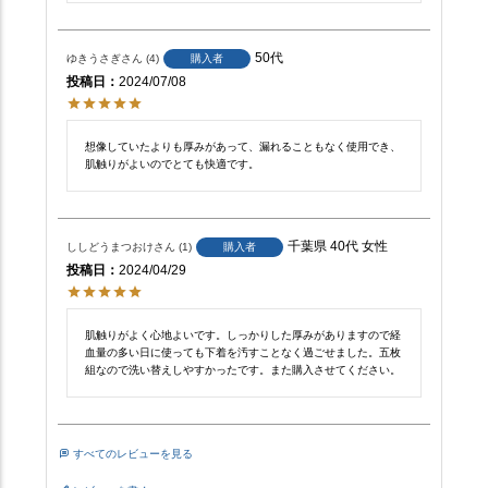
50代
ゆきうさぎ
4
購入者
投稿日
2024/07/08
想像していたよりも厚みがあって、漏れることもなく使用でき、
肌触りがよいのでとても快適です。
千葉県
40代
女性
ししどうまつおけ
1
購入者
投稿日
2024/04/29
肌触りがよく心地よいです。しっかりした厚みがありますので経
血量の多い日に使っても下着を汚すことなく過ごせました。五枚
組なので洗い替えしやすかったです。また購入させてください。
すべてのレビューを見る