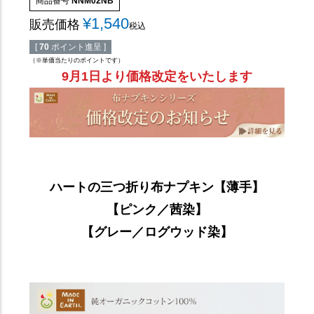
商品番号
NNM02NB
¥
1,540
販売価格
税込
[
70
ポイント進呈 ]
（※単価当たりのポイントです）
9月1日より価格改定をいたします
ハートの三つ折り布ナプキン【薄手】
【ピンク／茜染】
【グレー／ログウッド染】