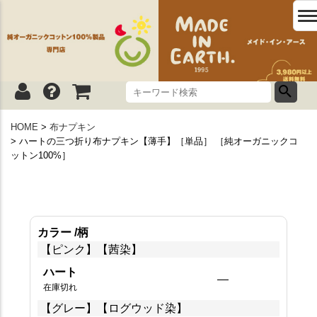
HOME
布ナプキン
ハートの三つ折り布ナプキン【薄手】［単品］ ［純オーガニックコ
ットン100%］
カラー
柄
【ピンク】【茜染】
ハート
—
在庫切れ
【グレー】【ログウッド染】