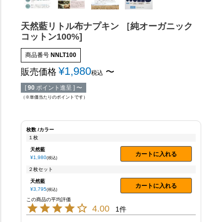
天然藍リトル布ナプキン ［純オーガニック
コットン100%]
商品番号
NNLT100
¥
1,980
販売価格
〜
税込
[
90
ポイント進呈 ]
〜
（※単価当たりのポイントです）
枚数
カラー
１枚
天然藍
カートに入れる
¥
1,980
税込
２枚セット
天然藍
カートに入れる
¥
3,795
税込
4.00
1