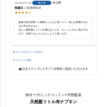
非公開
nanako
3
購入者
投稿日
2026/05/14
藍染の色や効果って素晴らしいなと思いつつ、私には高価でなか
なか手が出ません。

試しに普段用にリトルを選びましたが、ちょっと小さい気がする
ので、次買うならスリムにしようと思います。
すべてのレビューを見る
レビューを書く
注文ステップにてギフト仕様等ご指定いただけます
純オーガニックコットン×天然藍染
天然藍リトル布ナプキン