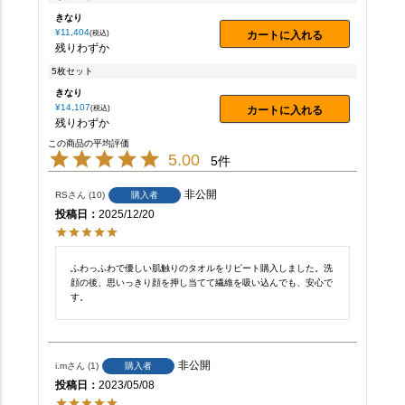
きなり
¥
11,404
カートに入れる
税込
残りわずか
5枚セット
きなり
¥
14,107
カートに入れる
税込
残りわずか
5.00
5
非公開
RS
10
購入者
投稿日
2025/12/20
ふわっふわで優しい肌触りのタオルをリピート購入しました。洗
顔の後、思いっきり顔を押し当てて繊維を吸い込んでも、安心で
す。
非公開
i.m
1
購入者
投稿日
2023/05/08