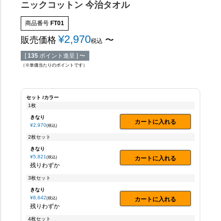
ニックコットン 今治タオル
商品番号
FT01
¥
2,970
販売価格
〜
税込
[
135
ポイント進呈 ]
〜
（※単価当たりのポイントです）
セット
カラー
1枚
きなり
カートに入れる
¥
2,970
税込
2枚セット
きなり
¥
5,821
カートに入れる
税込
残りわずか
3枚セット
きなり
¥
8,642
カートに入れる
税込
残りわずか
4枚セット