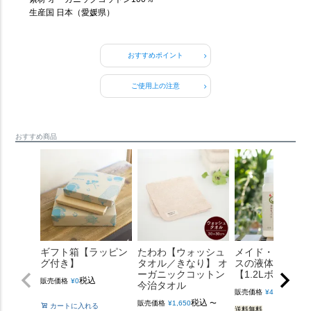
生産国 日本（愛媛県）
おすすめポイント
ご使用上の注意
おすすめ商品
ギフト箱【ラッピン
たわわ【ウォッシュ
メイド・イン・
グ付き】
タオル／きなり】 オ
スの液体せっけ
ーガニックコットン
【1.2Lボトル】
税込
販売価格
¥
0
今治タオル
税込
販売価格
¥
4,400
税込
販売価格
¥
1,650
〜
カートに入れる
送料無料