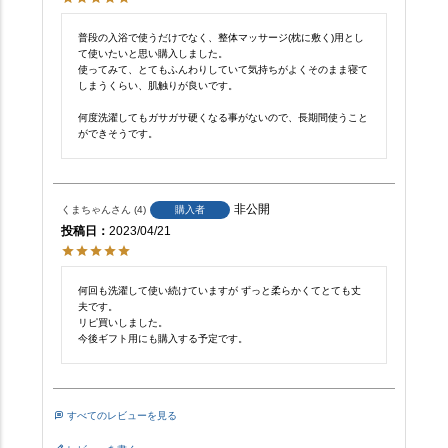
普段の入浴で使うだけでなく、整体マッサージ(枕に敷く)用とし
て使いたいと思い購入しました。

使ってみて、とてもふんわりしていて気持ちがよくそのまま寝て
しまうくらい、肌触りが良いです。

何度洗濯してもガサガサ硬くなる事がないので、長期間使うこと
ができそうです。
非公開
くまちゃん
4
購入者
投稿日
2023/04/21
何回も洗濯して使い続けていますが ずっと柔らかくてとても丈
夫です。

リピ買いしました。

今後ギフト用にも購入する予定です。
すべてのレビューを見る