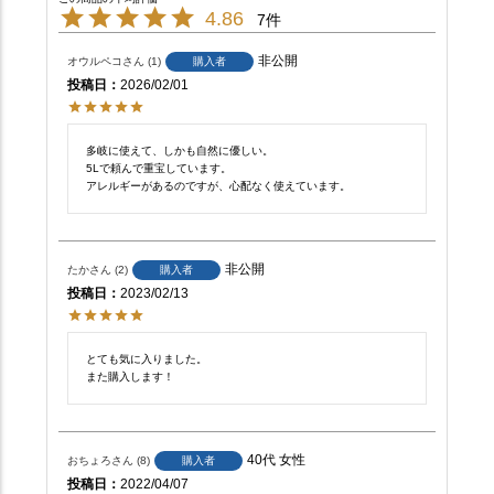
4.86
7
非公開
オウルペコ
1
購入者
投稿日
2026/02/01
多岐に使えて、しかも自然に優しい。

5Lで頼んで重宝しています。

アレルギーがあるのですが、心配なく使えています。
非公開
たか
2
購入者
投稿日
2023/02/13
とても気に入りました。

また購入します！
40代
女性
おちょろ
8
購入者
投稿日
2022/04/07