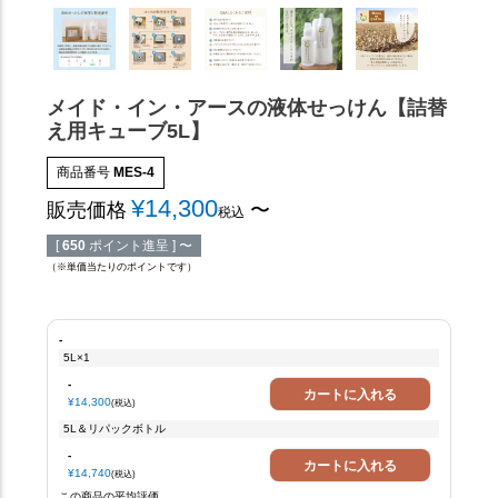
メイド・イン・アースの液体せっけん【詰替
え用キューブ5L】
商品番号
MES-4
¥
14,300
販売価格
〜
税込
[
650
ポイント進呈 ]
〜
（※単価当たりのポイントです）
-
5L×1
-
カートに入れる
¥
14,300
税込
5L＆リパックボトル
-
カートに入れる
¥
14,740
税込