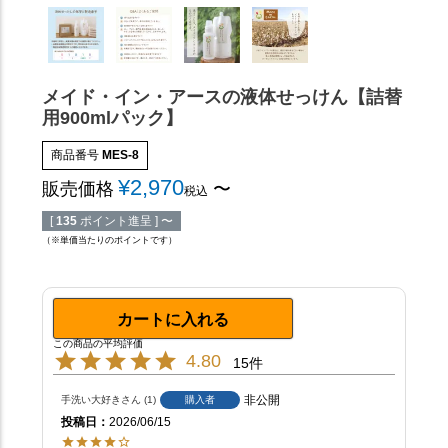
メイド・イン・アースの液体せっけん【詰替
用900mlパック】
商品番号
MES-8
¥
2,970
販売価格
〜
税込
[
135
ポイント進呈 ]
〜
（※単価当たりのポイントです）
カートに入れる
4.80
15
非公開
手洗い大好き
1
購入者
投稿日
2026/06/15