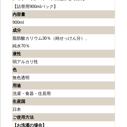
【詰替用900mlパック】
内容量
900ml
成分
脂肪酸カリウム30％（純せっけん分）、
純水70％
液性
弱アルカリ性
色
無色透明
用途
洗濯・食器・住居用
生産国
日本
ご使用方法
【お洗濯の場合】