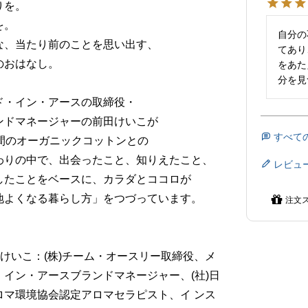
りを。
を。
自分の
な、当たり前のことを思い出す、
てあり
のおはなし。
をあた
分を見
ド・イン・アースの取締役・
ンドマネージャーの前田けいこが
すべて
年間のオーガニックコットンとの
わりの中で、出会ったこと、知りえたこと、
レビュ
したことをベースに、カラダとココロが
地よくなる暮らし方」をつづっています。
注文
田けいこ：(株)チーム・オースリー取締役、メ
・イン・アースブランドマネージャー、(社)日
ロマ環境協会認定アロマセラピスト、イ ンス