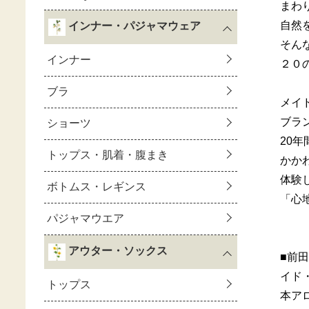
まわ
自然
そん
２０
メイ
ブラ
20
かか
体験
「心
■前
イド
本ア