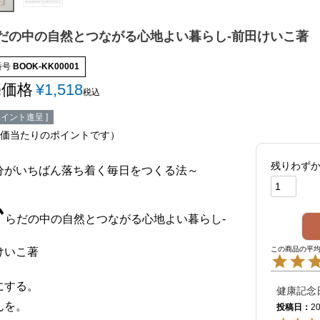
だの中の自然とつながる心地よい暮らし-前田けいこ著
番号
BOOK-KK00001
売価格
¥
1,518
税込
イント進呈 ]
価当たりのポイントです）
残りわず
分がいちばん落ち着く毎日をつくる法～
か
らだの中の自然とつながる心地よい暮らし-
けいこ著
にする。
健康記念
んを。
投稿日
20