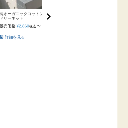
純オーガニックコットンのラン
ハートの 布ナプキン準備セット
タ
ドリーネット
［純オーガニックコットン
販
100%］
販売価格
¥
2,860
〜
税込
送
販売価格
¥
7,480
税込
詳細を見る
送料無料
詳細を見る