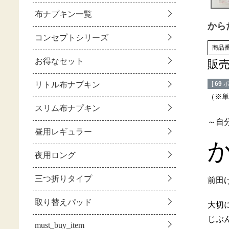
から
商品
販
[
69
ポ
（※単
～自
前田
大切
じぶ