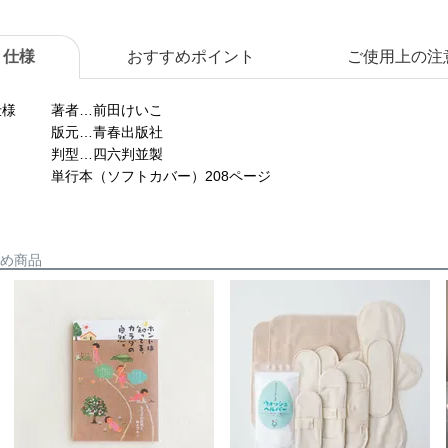
仕様
おすすめポイント
ご使用上の注
仕様
著者…前田けいこ
版元…青春出版社
判型…四六判並製
単行本（ソフトカバー）208ページ
め商品