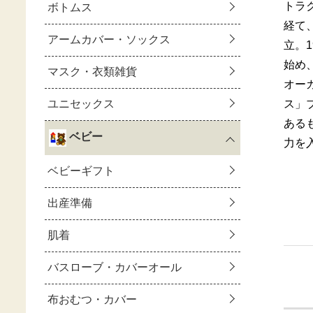
トラ
経て
立。
始め
オー
ス」
ある
力を