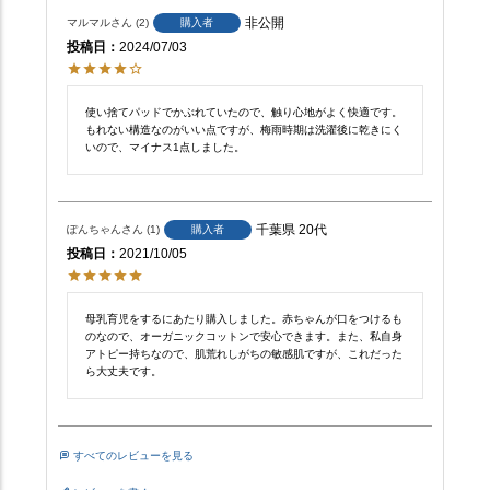
非公開
マルマル
2
購入者
投稿日
2024/07/03
使い捨てパッドでかぶれていたので、触り心地がよく快適です。
もれない構造なのがいい点ですが、梅雨時期は洗濯後に乾きにく
いので、マイナス1点しました。
千葉県
20代
ぽんちゃん
1
購入者
投稿日
2021/10/05
母乳育児をするにあたり購入しました。赤ちゃんが口をつけるも
のなので、オーガニックコットンで安心できます。また、私自身
アトピー持ちなので、肌荒れしがちの敏感肌ですが、これだった
ら大丈夫です。
すべてのレビューを見る