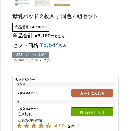
母乳パッド２枚入り 同色４組セット
商品番号
S4P-BP01
単品合計
¥
6,160
のところ
¥
5,544
セット価格
税込
[
252
ポイント進呈 ]
（※単価当たりのポイントです）
セット
カラー
きなり
2枚入り4セット
カートに入れる
茶
2枚入り4セット
再入荷お知らせ
在庫切れ
4.50
2