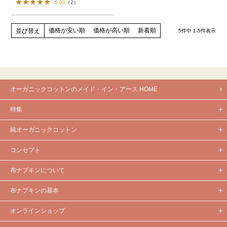
5.00
（
2
）
価格が安い順
価格が高い順
新着順
並び替え
5
件中
1
-
5
件表示
オーガニックコットンのメイド・イン・アース HOME
特集
純オーガニックコットン
コンセプト
布ナプキンについて
布ナプキンの基本
オンラインショップ