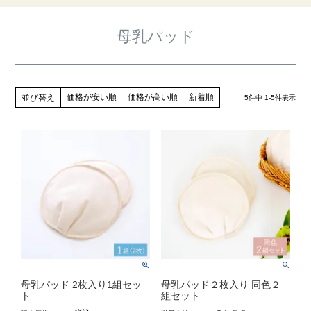
母乳パッド
価格が安い順
価格が高い順
新着順
並び替え
5
件中
1
-
5
件表示
母乳パッド 2枚入り1組セッ
母乳パッド２枚入り 同色２
ト
組セット