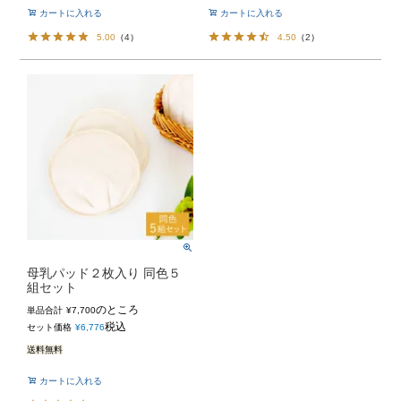
カートに入れる
カートに入れる
5.00
（
4
）
4.50
（
2
）
母乳パッド２枚入り 同色５
組セット
のところ
単品合計
¥
7,700
税込
セット価格
¥
6,776
送料無料
カートに入れる