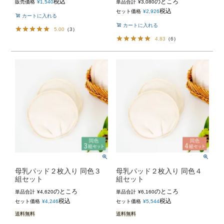
税込
のところ
販売価格
¥
1,540
単品合計
¥
3,080
税込
セット価格
¥
2,926
カートに入れる
カートに入れる
5.00
（
3
）
4.83
（
6
）
母乳パッド２枚入り 同色３
母乳パッド２枚入り 同色４
組セット
組セット
のところ
のところ
単品合計
¥
4,620
単品合計
¥
6,160
税込
税込
セット価格
¥
4,246
セット価格
¥
5,544
送料無料
送料無料