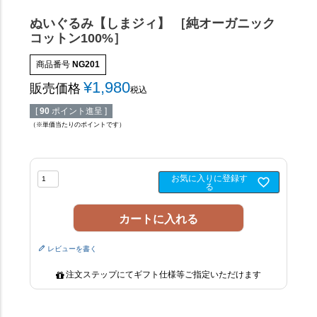
ぬいぐるみ【しまジィ】 ［純オーガニック
コットン100%］
商品番号
NG201
¥
1,980
販売価格
税込
[
90
ポイント進呈 ]
（※単価当たりのポイントです）
お気に入りに登録す
る
カートに入れる
レビューを書く
注文ステップにてギフト仕様等ご指定いただけます