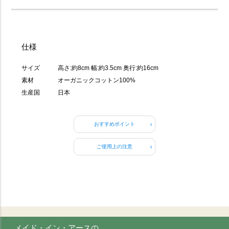
仕様
サイズ
高さ:約8cm 幅:約3.5cm 奥行:約16cm
素材
オーガニックコットン100%
生産国
日本
おすすめポイント
ご使用上の注意
メイド・イン・アースの