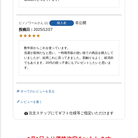
非公開
ピノノワール
1
購入者
投稿日
2025/12/27
数年前からこれを使っています。

洗濯が面倒だなと思い、一時期市販の使い捨ての商品を購入して
いましたが、結局これに戻ってきました。肌触りもよく、経済的
でもあります。20代の姪っ子達にもプレゼントしたいと思いま
す。
すべてのレビューを見る
レビューを書く
注文ステップにてギフト仕様等ご指定いただけます