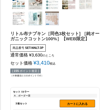
リトル布ナプキン［同色3枚セット] ［純オー
ガニックコットン100%］【WEB限定】
商品番号
SET-NNLT-3P
通常価格
¥
3,630
のところ
¥
3,410
セット価格
税込
[
155
ポイント進呈 ]
（※単価当たりのポイントです）
セット
カラー
A．ボーダー茶
３枚セット
カートに入れる