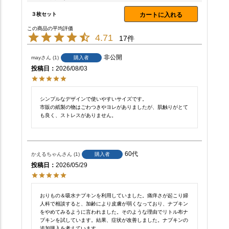
３枚セット
カートに入れる
4.71
17
非公開
may
1
購入者
投稿日
2026/08/03
シンプルなデザインで使いやすいサイズです。

市販の紙製の物はごわつきやヨレがありましたが、肌触りがとて
も良く、ストレスがありません。
60代
かえるちゃん
1
購入者
投稿日
2026/05/29
おりもの＆吸水ナプキンを利用していました。痛痒さが起こり婦
人科で相談すると、加齢により皮膚が弱くなっており、ナプキン
をやめてみるように言われました。そのような理由でリトル布ナ
プキンを試しています。結果、症状が改善しました。ナプキンの
追加購入を考えています。