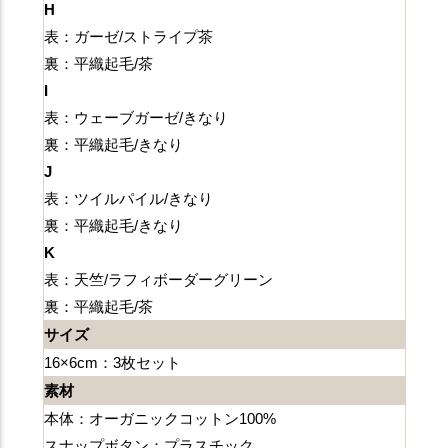
H
表：ガーゼ/ストライプ茶
裏：平織起毛/茶
I
表：ウェーブガーゼ/きなり
裏：平織起毛/きなり
J
表：ツイルパイル/きなり
裏：平織起毛/きなり
K
表：天竺/ラフィボーダーグリーン
裏：平織起毛/茶
サイズ
16×6cm：3枚セット
素材
本体：オーガニックコットン100%
スナップボタン：プラスチック