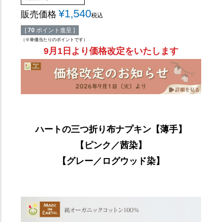
¥
1,540
販売価格
税込
[
70
ポイント進呈 ]
（※単価当たりのポイントです）
9月1日より価格改定をいたします
ハートの三つ折り布ナプキン【薄手】
【ピンク／茜染】
【グレー／ログウッド染】