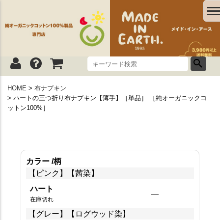
HOME
布ナプキン
ハートの三つ折り布ナプキン【薄手】［単品］ ［純オーガニックコ
ットン100%］
カラー
柄
【ピンク】【茜染】
ハート
—
在庫切れ
【グレー】【ログウッド染】