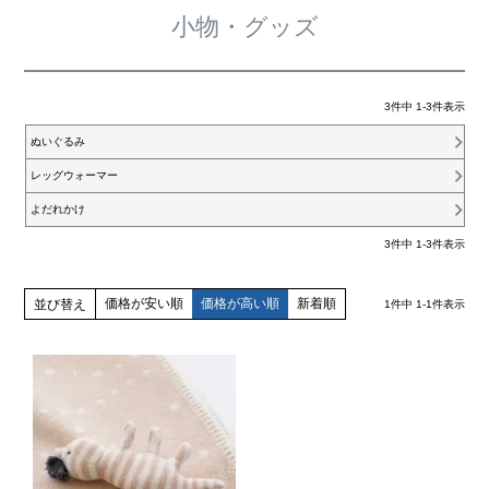
小物・グッズ
3
件中
1
-
3
件表示
ぬいぐるみ
レッグウォーマー
よだれかけ
3
件中
1
-
3
件表示
価格が安い順
価格が高い順
新着順
並び替え
1
件中
1
-
1
件表示