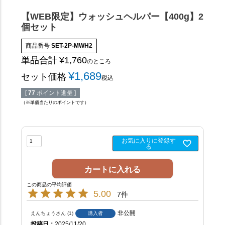
【WEB限定】ウォッシュヘルパー【400g】2
個セット
商品番号
SET-2P-MWH2
単品合計
¥
1,760
のところ
¥
1,689
セット価格
税込
[
77
ポイント進呈 ]
（※単価当たりのポイントです）
お気に入りに登録す
る
カートに入れる
5.00
7
非公開
えんちょう
1
購入者
投稿日
2025/11/20