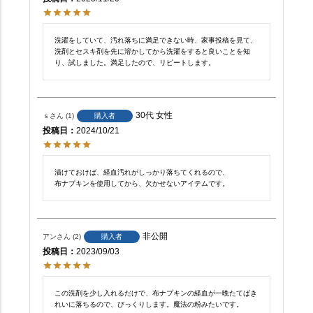
洗濯をしていて、汚れ落ちに満足できない時、家事投稿を見て、
洗剤とセスキ剤を先に溶かしてから洗濯をすると良いことを知
り、試しました。満足したので、リピートします。
30代
女性
ｓ
1
購入者
投稿日
2024/10/21
漬けておけば、経血汚れがしっかり落ちてくれるので、

布ナプキンを使用してから、欠かせないアイテムです。
非公開
アン
2
購入者
投稿日
2023/09/03
この洗剤を少し入れるだけで、布ナプキンの経血が一晩たてばき
れいに落ちるので、びっくりします。魔法の粉みたいです。