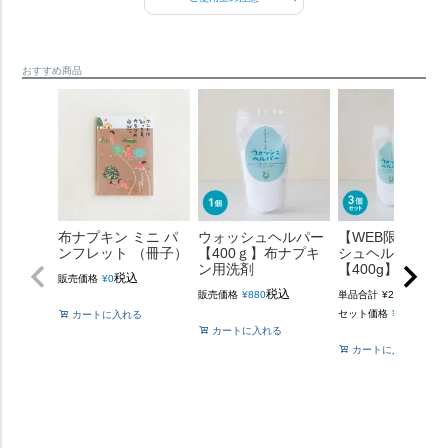
おすすめ商品
布ナプキン ミニ パ
ウォッシュヘルパー
【WEB限定】ウ
ンフレット （冊子）
【400ｇ】布ナプキ
シュヘルパー
ン用洗剤
【400g】3個セ
税込
販売価格
¥
0
税込
のと
販売価格
¥
880
単品合計
¥
2,640
税
セット価格
¥
2,481
カートに入れる
カートに入れる
カートに入れる