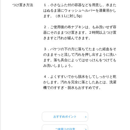
つけ置き方法
１．小さなふた付の容器などを用意し、水また
はぬるま湯にウォッシュヘルパーを適量溶かし
ます。（水１Lに対し5g）
２．ご使用後の布ナプキンは、もみ洗いせず容
器にそのままつけ置きます。２時間以上つけ置
きますと汚れが緩んできます。
３．バケツの下の方に落ちてたまった経血をそ
のままそっと流して汚れを押し出すように洗い
ます。落ち具合によってはせっけんをつけても
み洗いしましょう。
４．よくすすいでから脱水をしてしっかりと乾
かします。汚れを完全に落としたあとは、洗濯
機でのすすぎ・脱水もおすすめです。
おすすめポイント
ご使用上の注意