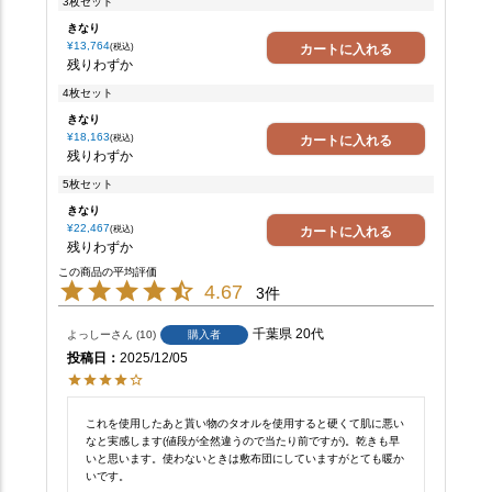
3枚セット
きなり
¥
13,764
カートに入れる
税込
残りわずか
4枚セット
きなり
¥
18,163
カートに入れる
税込
残りわずか
5枚セット
きなり
¥
22,467
カートに入れる
税込
残りわずか
4.67
3
千葉県
20代
よっしー
10
購入者
投稿日
2025/12/05
これを使用したあと貰い物のタオルを使用すると硬くて肌に悪い
なと実感します(値段が全然違うので当たり前ですが)。乾きも早
いと思います。使わないときは敷布団にしていますがとても暖か
いです。