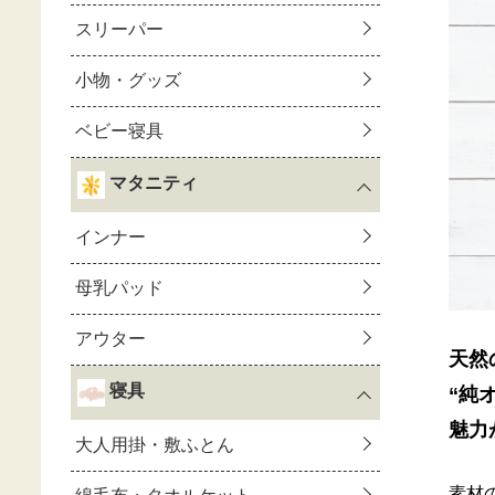
天然
“純
魅力
素材