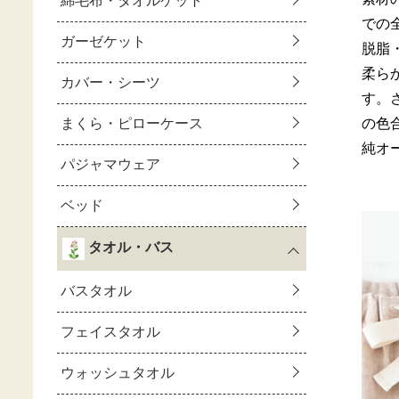
での
脱脂
柔ら
す。
の色
純オ