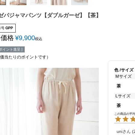
ゼパジャマパンツ【ダブルガーゼ】【茶】
番号
GPP
売価格
¥
9,900
税込
ポイント進呈 ]
価当たりのポイントです）
色
サイズ
Mサイズ
茶
Lサイズ
茶
uni