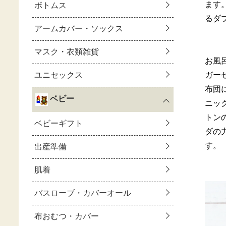
ます
るダ
お風
ガー
布団
ニッ
トン
ダの
す。