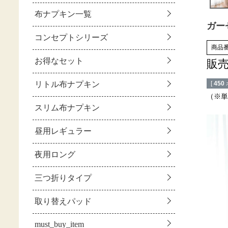
ガー
商品
販
[
450
（※単