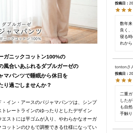
投稿日
20
数年来
良く、
寝る時
れから
ーガニックコットン100%の
の風合いあふれるダブルガーゼの
tonton
投稿日
20
ャマパンツで睡眠から休日を
たり過ごしませんか？
二重ガ
したが
ド・イン・アースのパジャマパンツは、シンプ
も自然
ストレートラインのゆったりとしたデザイン
手触り
ウエストには平ゴムが入り、やわらかなオーガ
クコットンのひもで調整できる仕様になってい