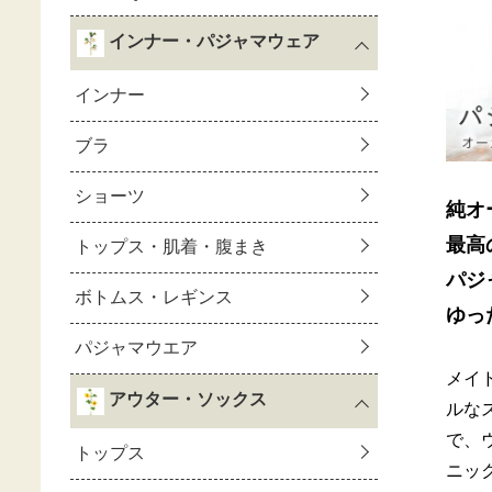
純オ
最高
パジ
ゆっ
メイ
ルな
で、
ニッ