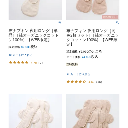
布ナプキン 夜用ロング［単
布ナプキン 夜用ロング［同
品] ［純オーガニックコット
色2枚セット] ［純オーガニッ
ン100%］【WEB限定】
クコットン100%］【WEB限
定】
税込
販売価格
¥
2,530
のところ
通常価格
¥
5,060
カートに入れる
税込
セット価格
¥
4,895
4.78
（
9
）
送料無料
カートに入れる
4.63
（
16
）