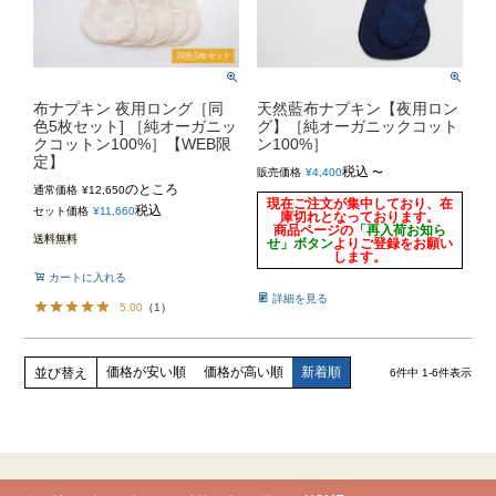
布ナプキン 夜用ロング［同
天然藍布ナプキン【夜用ロン
色5枚セット] ［純オーガニッ
グ】［純オーガニックコット
クコットン100%］【WEB限
ン100%］
定】
税込
販売価格
¥
4,400
〜
のところ
通常価格
¥
12,650
現在ご注文が集中しており、在
税込
セット価格
¥
11,660
庫切れとなっております。
商品ページの
「再入荷お知ら
送料無料
せ」ボタン
よりご登録をお願い
します。
カートに入れる
詳細を見る
5.00
（
1
）
価格が安い順
価格が高い順
新着順
並び替え
6
件中
1
-
6
件表示