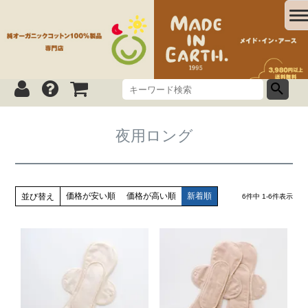
夜用ロング
価格が安い順
価格が高い順
新着順
並び替え
6
件中
1
-
6
件表示