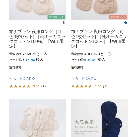
布ナプキン 夜用ロング［同
布ナプキン 夜用ロング［同
色3枚セット] ［純オーガニッ
色4枚セット] ［純オーガニッ
クコットン100%］【WEB限
クコットン100%］【WEB限
定】
定】
のところ
のところ
通常価格
¥
7,590
通常価格
¥
10,120
税込
税込
セット価格
¥
7,260
セット価格
¥
9,460
送料無料
送料無料
カートに入れる
カートに入れる
5.00
（
3
）
5.00
（
1
）