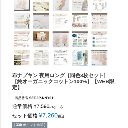
布ナプキン 夜用ロング［同色3枚セット]
［純オーガニックコットン100%］【WEB限
定】
商品番号
SET-3P-NNY01
通常価格
¥
7,590
のところ
¥
7,260
セット価格
税込
[
330
ポイント進呈 ]