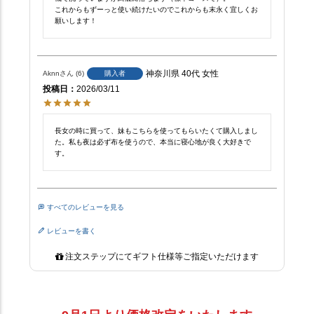
これからもずーっと使い続けたいのでこれからも末永く宜しくお
願いします！
神奈川県
40代
女性
Aknn
6
購入者
投稿日
2026/03/11
長女の時に買って、妹もこちらを使ってもらいたくて購入しまし
た。私も夜は必ず布を使うので、本当に寝心地が良く大好きで
す。
すべてのレビューを見る
レビューを書く
注文ステップにてギフト仕様等ご指定いただけます