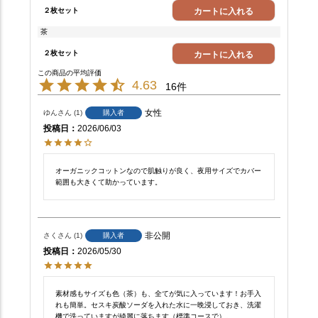
２枚セット
カートに入れる
茶
２枚セット
カートに入れる
4.63
16
女性
ゆん
1
購入者
投稿日
2026/06/03
オーガニックコットンなので肌触りが良く、夜用サイズでカバー
範囲も大きくて助かっています。
非公開
さく
1
購入者
投稿日
2026/05/30
素材感もサイズも色（茶）も、全てが気に入っています！お手入
れも簡単。セスキ炭酸ソーダを入れた水に一晩浸しておき、洗濯
機で洗っていますが綺麗に落ちます（標準コースで）。
