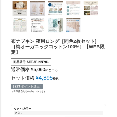
布ナプキン 夜用ロング［同色2枚セット]
［純オーガニックコットン100%］【WEB限
定】
商品番号
SET-2P-NNY01
通常価格
¥
5,060
のところ
¥
4,895
セット価格
税込
[
223
ポイント進呈 ]
（※単価当たりのポイントです）
セット
カラー
きなり