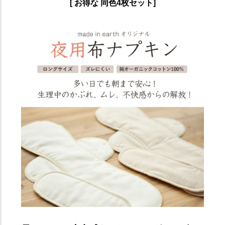
[ お得な 同色4枚セット]