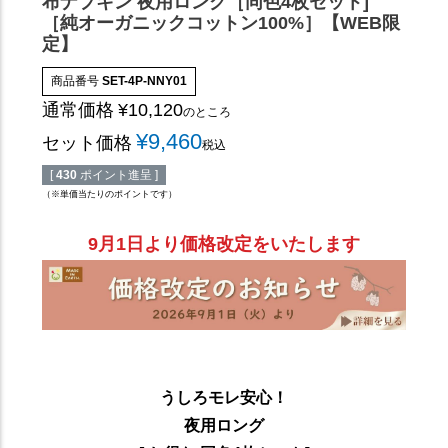
布ナプキン 夜用ロング［同色4枚セット]
［純オーガニックコットン100%］【WEB限
定】
商品番号
SET-4P-NNY01
通常価格
¥
10,120
のところ
¥
9,460
セット価格
税込
[
430
ポイント進呈 ]
（※単価当たりのポイントです）
9月1日より価格改定をいたします
うしろモレ安心！
夜用ロング